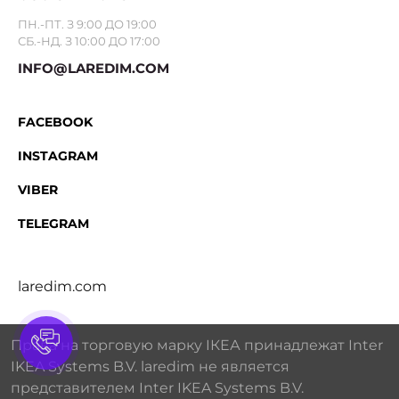
ПН.-ПТ. З 9:00 ДО 19:00
СБ.-НД. З 10:00 ДО 17:00
INFO@LAREDIM.COM
FACEBOOK
INSTAGRAM
VIBER
TELEGRAM
laredim.com
Права на торговую марку IКЕА принадлежат Inter
IKEA Systems B.V. laredim не является
представителем Inter IKEA Systems B.V.