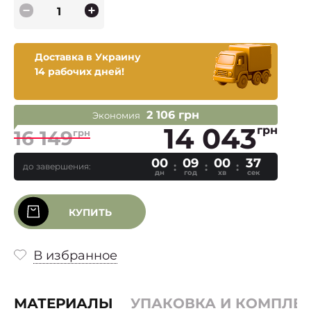
Доставка в Украину
14 рабочих дней!
2 106 грн
Экономия
14 043
грн
16 149
грн
00
09
00
37
до завершения:
дн
год
хв
сек
КУПИТЬ
В избранное
МАТЕРИАЛЫ
УПАКОВКА И КОМПЛЕ