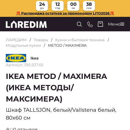
24
12
00
37
дн
год
хв
сек
🎁 Распродажа остатков за промокодом LITO2026🎁
Меню
ЛАРЕДИМ
Товары
Кухни и бытовая техника
Модульные кухни
METOD / MAXIMERA
Ikea
Артикул: 395.507.65
IKEA METOD / MAXIMERA
(ИКЕА МЕТОДЫ/
МАКСИМЕРА)
Шкаф TALLSJÖN, белый/Vallstena белый,
80x60 см
0
0 отзывов