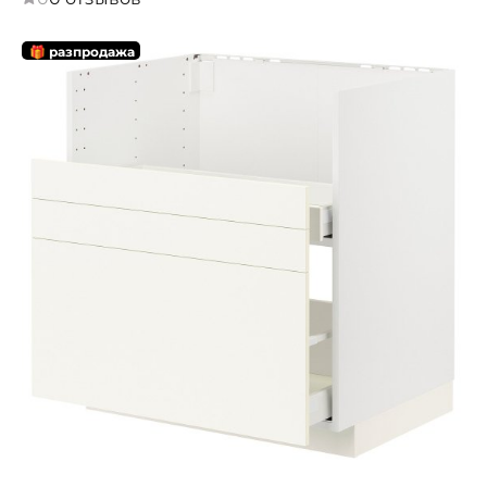
🎁 разпродажа