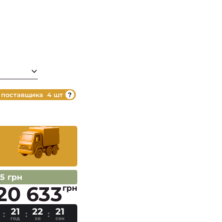
 поставщика
4 шт
95 грн
20 633
грн
21
22
20
год
хв
сек