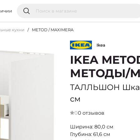
личии
ьные кухни
METOD / MAXIMERA
Ikea
IKEA METO
МЕТОДЫ/М
ТАЛЛЬШОН Шкаф,
см
0
0 отзывов
Ширина: 80,0 см
Глубина: 61,6 см