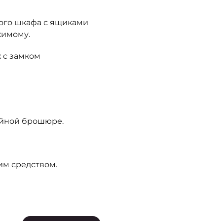
ого шкафа с ящиками
жимому.
 с замком
тийной брошюре.
им средством.