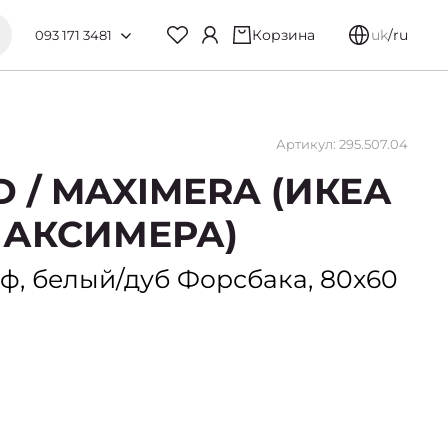
Корзина
uk
/
ru
093 171 3481
Артикул: 295.507.04
D / MAXIMERA (ИКЕА
АКСИМЕРА)
 белый/дуб Форсбака, 80x60