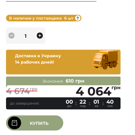
В наличии у поставщика
6 шт
Доставка в Украину
14 рабочих дней!
610 грн
Экономия
4 064
грн
4 674
грн
00
22
01
39
до завершения:
дн
год
хв
сек
КУПИТЬ