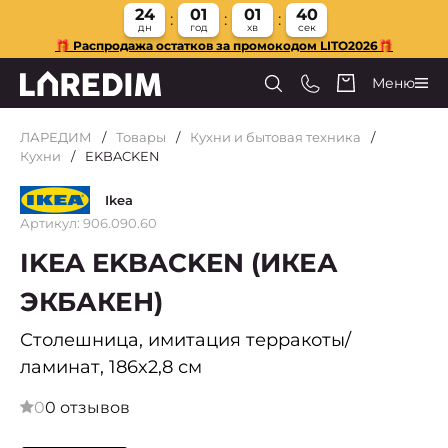
24
01
01
40
дн
год
хв
сек
🎁 Распродажа остатков за промокодом LITO2026🎁
Меню
ЛАРЕДИМ
Товары
Кухни и бытовая техника
Кухни
EKBACKEN
Ikea
Артикул: 906.090.60
IKEA EKBACKEN (ИКЕА
ЭКБАКЕН)
Столешница, имитация терракоты/
ламинат, 186x2,8 см
0
0 отзывов