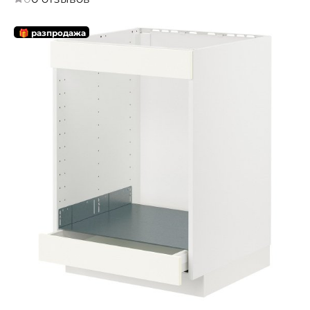
🎁 разпродажа