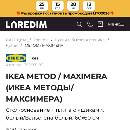
25
15
28
13
дн
год
хв
сек
🎁 Распродажа остатков за промокодом LITO2026🎁
Меню
ЛАРЕДИМ
Товары
Кухни и бытовая техника
Кухни
METOD / MAXIMERA
Ikea
Артикул: 395.071.83
IKEA METOD / MAXIMERA
(ИКЕА МЕТОДЫ/
МАКСИМЕРА)
Стол-основание + плита с ящиками,
белый/Вальстена белый, 60х60 см
0
0 отзывов