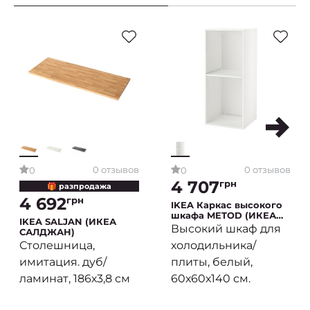
0 отзывов
0 отзывов
0
0
4 707
грн
🎁 разпродажа
4 692
грн
IKEA Каркас высокого
шкафа METOD (ИКЕА
IKEA SALJAN (ИКЕА
МЕТОДЫ)
Высокий шкаф для
САЛДЖАН)
Столешница,
холодильника/
имитация. дуб/
плиты, белый,
ламинат, 186х3,8 см
60х60х140 см.