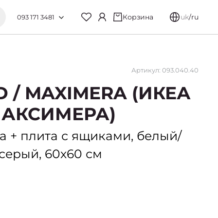
Корзина
uk
/
ru
093 171 3481
Артикул: 093.040.40
D / MAXIMERA (ИКЕА
АКСИМЕРА)
а + плита с ящиками, белый/
серый, 60х60 см