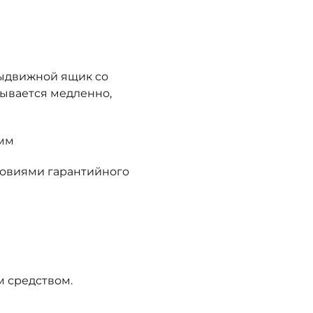
ыдвижной ящик со
ывается медленно,
 мм
словиями гарантийного
 средством.