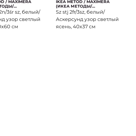
OD / MAXIMERA
IKEA METOD / MAXIMERA
ТОДЫ/
(ИКЕА МЕТОДЫ/
РА)
МАКСИМЕРА)
/2n/3śr sz, белый/
Sz stj 2fr/3sz, белый/
нд узор светлый
Аскерсунд узор светлый
0x60 см
ясень, 40x37 см