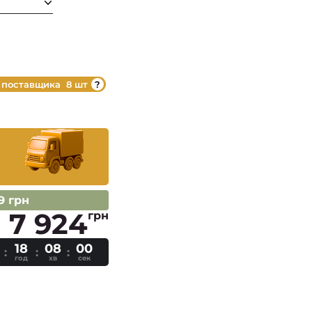
 поставщика
8 шт
89 грн
7 924
грн
18
07
59
год
хв
сек