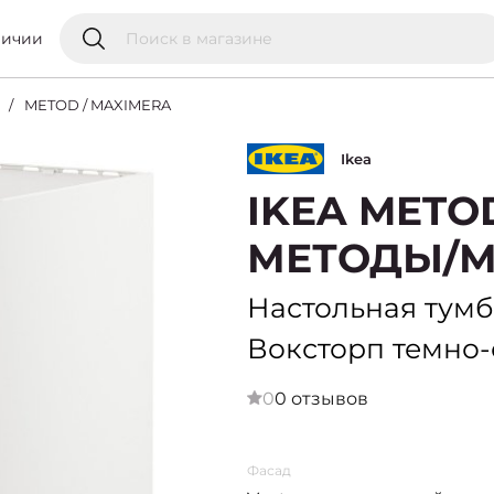
личии
METOD / MAXIMERA
Ikea
IKEA METO
МЕТОДЫ/М
Настольная тумб
Воксторп темно-
0
0 отзывов
Фасад