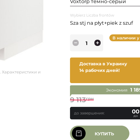
Voxtorp темно-серый
Wybierz Liczba frontów
Sza stj na płyt+piek z szuf
В наличии у
Доставка в Украину
14 рабочих дней!
. Характеристики и
1 1
Экономия
9 113
грн
00
до завершения:
дн
КУПИТЬ