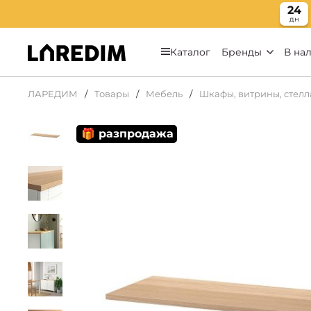
24
дн
Каталог
Бренды
В на
ЛАРЕДИМ
Товары
Мебель
Шкафы, витрины, стел
🎁 разпродажа