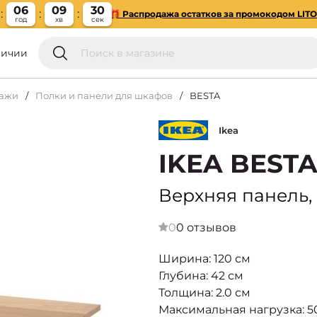
06
09
29
🎁 Распродажа остатков за промокодом LIT
год
хв
сек
личии
лажи
Полки и панели для шкафов
BESTA
Ikea
IKEA BEST
Верхняя панель,
0
0 отзывов
Ширина: 120 см
Глубина: 42 см
Толщина: 2.0 см
Максимальная нагрузка: 5