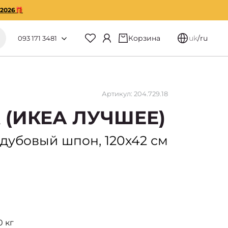
O2026🎁
Корзина
uk
/
ru
093 171 3481
Артикул: 204.729.18
A (ИКЕА ЛУЧШЕЕ)
 дубовый шпон, 120x42 см
0 кг