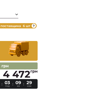
 поставщика
6 шт
1 грн
4 472
грн
03
09
29
год
хв
сек