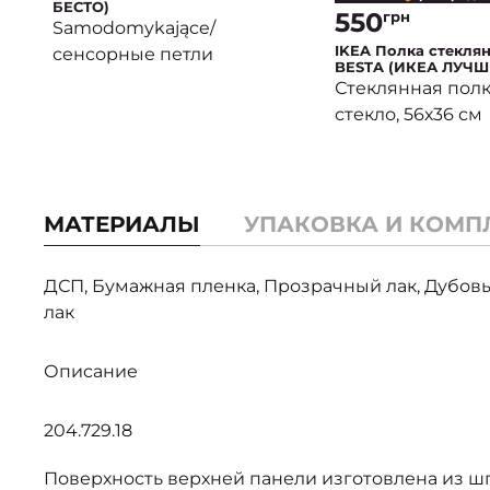
БЕСТО)
550
грн
Samodomykające/
IKEA Полка стекля
сенсорные петли
BESTA (ИКЕА ЛУЧШ
Стеклянная полк
стекло, 56х36 см
МАТЕРИАЛЫ
УПАКОВКА И КОМП
ДСП, Бумажная пленка, Прозрачный лак, Дубо
лак
Описание
204.729.18
Поверхность верхней панели изготовлена из ш