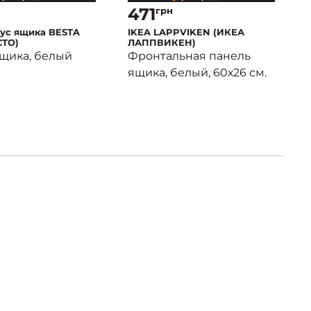
471
грн
ус ящика BESTA
IKEA LAPPVIKEN (ИКЕА
СТО)
ЛАППВИКЕН)
ящика, белый
Фронтальная панель
ящика, белый, 60х26 см.