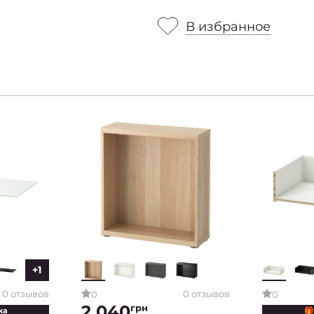
В избранное
+1
0 отзывов
0 отзывов
0
0
2 040
грн
жа
🎁