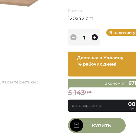
Размер
120x42 cm
В наличии у
Доставка в Украину
14 рабочих дней!
. Характеристики и
67
Экономия
5 143
грн
00
до завершения:
дн
КУПИТЬ