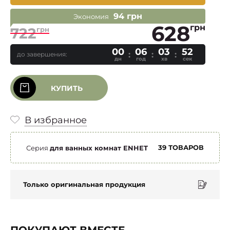
94 грн
Экономия
628
грн
722
грн
00
06
03
52
до завершения:
дн
год
хв
сек
КУПИТЬ
В избранное
39 ТОВАРОВ
Серия
для ванных комнат ENHET
Только оригинальная продукция