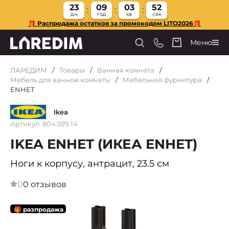
23
09
03
51
дн
год
хв
сек
🎁 Распродажа остатков за промокодом LITO2026🎁
Меню
ЛАРЕДИМ
Товары
Ванная комната
Мебель для ванной комнаты
Мебельная фурнитура
ENHET
Ikea
Артикул: 804.599.14
IKEA ENHET (ИКЕА ENHET)
Ноги к корпусу, антрацит, 23.5 см
0
0 отзывов
🎁 разпродажа