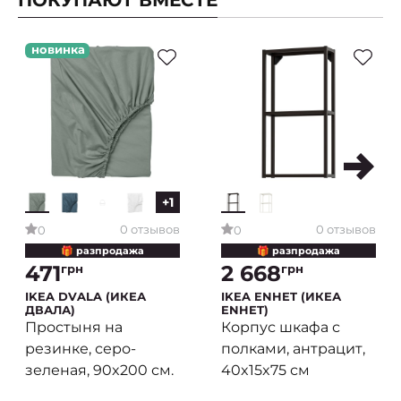
ПОКУПАЮТ ВМЕСТЕ
новинка
+1
0 отзывов
0 отзывов
0
0
🎁 разпродажа
🎁 разпродажа
471
2 668
грн
грн
IKEA DVALA (ИКЕА
IKEA ENHET (ИКЕА
ДВАЛА)
ENHET)
Простыня на
Корпус шкафа с
резинке, серо-
полками, антрацит,
зеленая, 90x200 см.
40x15x75 см