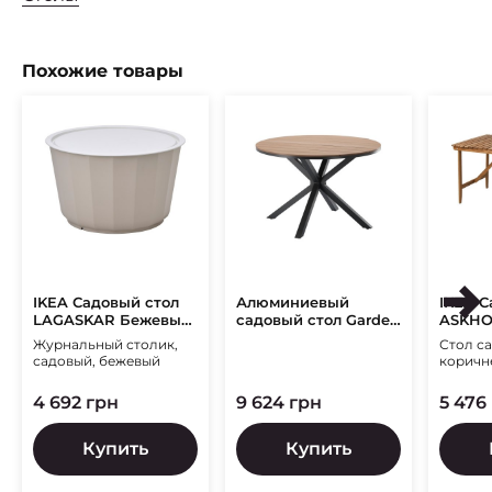
Похожие товары
IKEA Садовый стол
Алюминиевый
IKEA С
LAGASKAR Бежевый
садовый стол Garden
ASKHO
(ИКЕА ЛАГАСКАР)
Line RIT6273 Дерево
(ИКЕА
Журнальный столик,
Стол са
садовый, бежевый
коричне
4 692 грн
9 624 грн
5 476
Купить
Купить