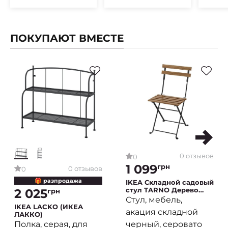
ПОКУПАЮТ ВМЕСТЕ
0 отзывов
0
1 099
грн
0 отзывов
0
🎁 разпродажа
IKEA Складной садовый
стул TARNO Дерево
2 025
грн
(ИКЕА TÄRNÖ)
Стул, мебель,
IKEA LACKO (ИКЕА
акация складной
ЛАККО)
черный, серовато
Полка, серая, для