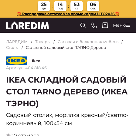
25
14
53
06
дн
год
хв
сек
🎁 Распродажа остатков за промокодом LITO2026🎁
Меню
ЛАРЕДИМ
Товары
Садовая и балконная мебель
Столы
Складной садовый стол TARNO Дерево
Ikea
Артикул: 404.818.46
IKEA СКЛАДНОЙ САДОВЫЙ
СТОЛ TARNO ДЕРЕВО (ИКЕА
ТЭРНО)
Садовый столик, морилка красный/светло-
коричневый, 100x54 см
0
0 отзывов