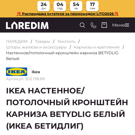
24
04
54
16
дн
год
хв
сек
🎁 Распродажа остатков за промокодом LITO2026🎁
Меню
ЛАРЕДИМ
Товары
Текстиль
Шторы, жалюзи и аксессуары
Карнизы и крепления
Настенное/потолочный кронштейн карниза BETYDLIG
Белый
Ikea
Артикул: 302.198.89
IKEA НАСТЕННОЕ/
ПОТОЛОЧНЫЙ КРОНШТЕЙН
КАРНИЗА BETYDLIG БЕЛЫЙ
(ИКЕА БЕТИДЛИГ)