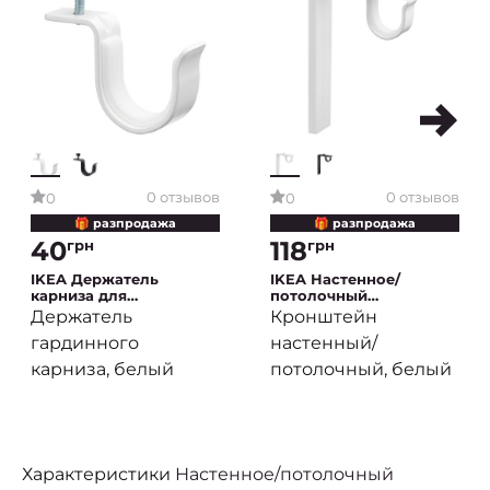
0 отзывов
0 отзывов
0
0
🎁 разпродажа
🎁 разпродажа
40
118
грн
грн
IKEA Держатель
IKEA Настенное/
карниза для
потолочный
кронштейна BETYDLIG
кронштейн карниза
Держатель
Кронштейн
6 см Белый (ИКЕА
BETYDLIG Белый (ИКЕА
гардинного
настенный/
БЕТИДЛИГ)
БЕТИДЛИГ)
карниза, белый
потолочный, белый
Характеристики
Настенное/потолочный