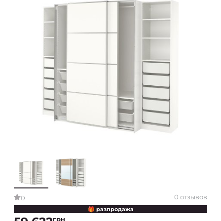
0 отзывов
0
🎁 разпродажа
грн