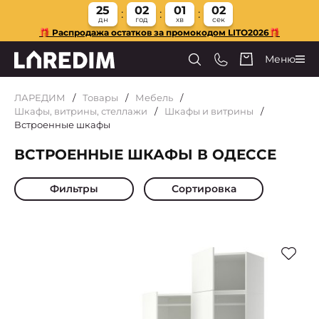
25
02
01
01
дн
год
хв
сек
🎁 Распродажа остатков за промокодом LITO2026🎁
Меню
ЛАРЕДИМ
Товары
Мебель
Шкафы, витрины, стеллажи
Шкафы и витрины
Встроенные шкафы
ВСТРОЕННЫЕ ШКАФЫ В ОДЕССЕ
Фильтры
Сортировка