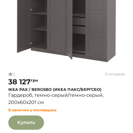
0 отзывов
0
38 127
грн
IKEA PAX / BERGSBO (ИКЕА ПАКС/БЕРГСБО)
Гардероб, темно-серый/темно-серый,
200х60х201 см
В наличии у поставщика
Купить