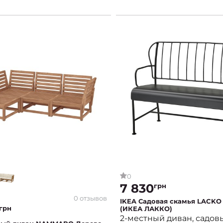
0
7 830
грн
0 отзывов
IKEA Садовая скамья LACKO
грн
(ИКЕА ЛАККО)
2-местный диван, садов