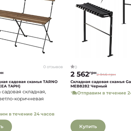
0 отзывов
0
2 562
рн
грн
2 946 грн
дная садовая скамья TARNO
Складная садовая скамья Ga
КЕА ТАРН)
MEB8282 Черный
 садовая складная,
Отправим в течение 2
ветло-коричневая
им в течение 24 часов
ть
Купить