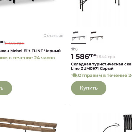
0 отзывов
рн
11 686 грн
0
ван Mebel Elit FLINT Черный
1 586
грн
1 944 грн
им в течение 24 часов
Складная туристическая ска
Line ZUM0971 Серый
Отправим в течение 2
ть
Купить