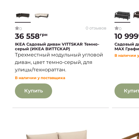
0 отзывов
0
0
36 558
10 999
грн
IKEA Садовый диван VITTSKAR Темно-
Садовый д
серый (ИКЕА ВИТТСКАР)
MAX Графи
Трехместный модульный угловой
В наличии 
диван, цвет темно-серый, для
улицы/технораттан.
В наличии у поставщика
Купить
Купи