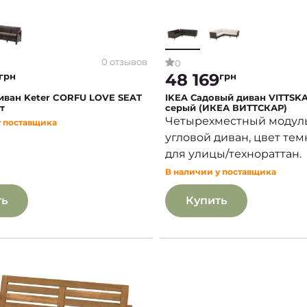
0 отзывов
0
48 169
грн
грн
иван Keter CORFU LOVE SEAT
IKEA Садовый диван VITTSK
т
серый (ИКЕА ВИТТСКАР)
Четырехместный модул
у поставщика
угловой диван, цвет тем
для улицы/технораттан.
В наличии у поставщика
ть
Купить