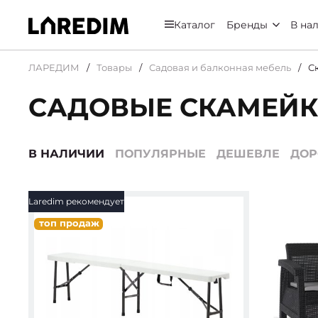
Каталог
Бренды
В на
ЛАРЕДИМ
Товары
Садовая и балконная мебель
С
САДОВЫЕ СКАМЕЙК
В НАЛИЧИИ
ПОПУЛЯРНЫЕ
ДЕШЕВЛЕ
ДО
Laredim рекомендует
топ продаж