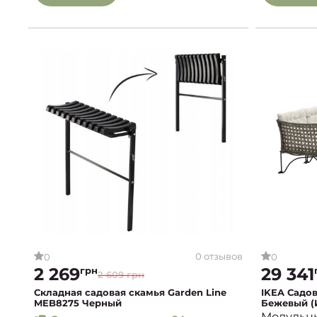
0 отзывов
0
0
2 269
29 341
грн
2 609 грн
Складная садовая скамья Garden Line
IKEA Садо
MEB8275 Черный
Бежевый 
Модульны