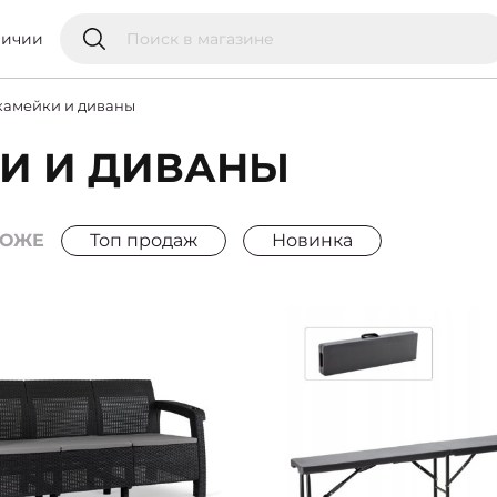
личии
камейки и диваны
И И ДИВАНЫ
РОЖЕ
Топ продаж
Новинка