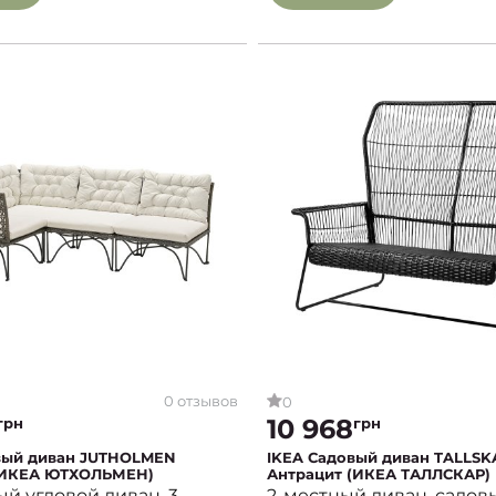
0 отзывов
0
10 968
грн
грн
вый диван JUTHOLMEN
IKEA Садовый диван TALLSK
(ИКЕА ЮТХОЛЬМЕН)
Антрацит (ИКЕА ТАЛЛСКАР)
й угловой диван, 3-
2-местный диван, садов