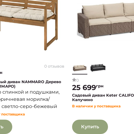
0 отзывов
н
0
вый диван NAMMARO Дерево
25 699
грн
ММАРО)
о спинкой и подушками,
Садовый диван Keter CALIFO
оричневая морилка/
Капучино
 светло-серо-бежевый
В наличии у поставщика
у поставщика
ть
Купить