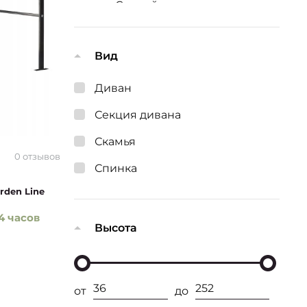
Скамейки и диваны
Halmar
Скамейки и диваны Keter
Вид
Диван
Секция дивана
Скамья
0 отзывов
Спинка
rden Line
4 часов
Высота
от
до