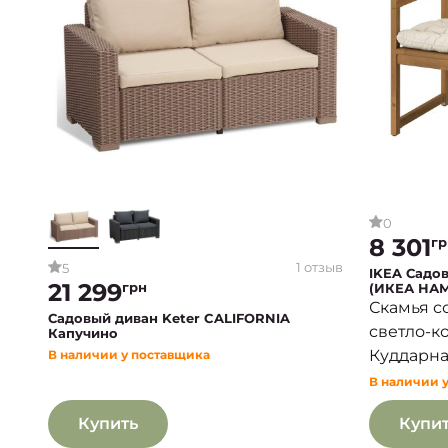
0
8 301
гр
1 отзыв
5
IKEA Садо
21 299
грн
(ИКЕА НА
Скамья с
Садовый диван Keter CALIFORNIA
светло-к
Капучино
Куддарна
В наличии у поставщика
В наличии 
Купить
Купи