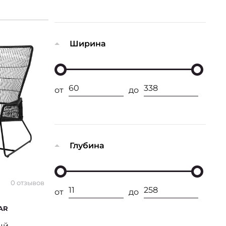
Ширина
от
до
Глубина
0 отзывов
от
до
AR
ый,