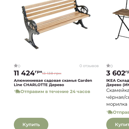
0 отзывов
0
0
11 424
3 602
грн
г
13 138 грн
Алюминиевая садовая скамья Garden
IKEA Скла
Line CHARLOTTE Дерево
Дерево (И
Скамейка
Отправим в течение 24 часов
чёрная/с
морилка
Отправ
Купить
Купи