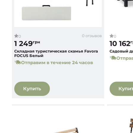
0 отзывов
0
0
1 249
10 162
грн
г
Складная туристическая скамья Favora
Садовый ди
FOCUS Белый
Отправ
Отправим в течение 24 часов
Купить
Купи