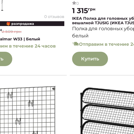
0
1 315
грн
0 отзывов
IKEA Полка для головных уб
вешалкой TJUSIG (ИКЕА TJUS
🎁 разпродажа
Полка для головных убо
н
2 509 грн
белый
almar W33 | Белый
Отправим в течение 2
им в течение 24 часов
ть
Купить