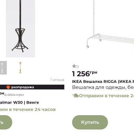
0
1 256
грн
1 отзыв
IKEA Вешалка RIGGA (ИКЕА 
Вешалка для одежды, б
🎁 разпродажа
рн
2 354 грн
Отправим в течение 2
almar W30 | Венге
им в течение 24 часов
ть
Купить