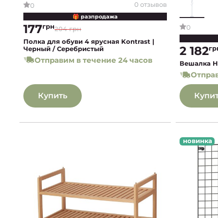
0 отзывов
0
🎁 разпродажа
177
грн
0
204 грн
Полка для обуви 4 ярусная Kontrast |
2 182
гр
Черный / Серебристый
Отправим в течение 24 часов
Вешалка H
Отправ
Купить
Купи
новинка