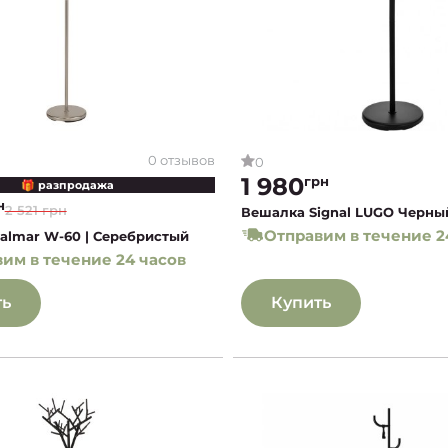
0 отзывов
0
1 980
грн
🎁 разпродажа
н
2 521 грн
Вешалка Signal LUGO Черны
Отправим в течение 2
almar W-60 | Серебристый
им в течение 24 часов
ть
Купить