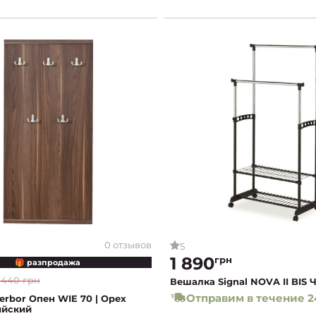
0 отзывов
5
1 890
грн
🎁 разпродажа
 440 грн
Вешалка Signal NOVA II BIS
Отправим в течение 2
rbor Опен WIE 70 | Орех
ийский