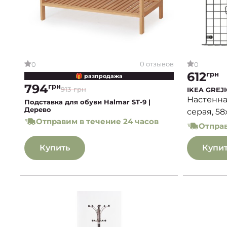
0 отзывов
0
0
612
грн
🎁 разпродажа
794
грн
913 грн
IKEA GREJ
Настенна
Подставка для обуви Halmar ST-9 |
Дерево
серая, 58
Отправим в течение 24 часов
Отправ
Купить
Купи