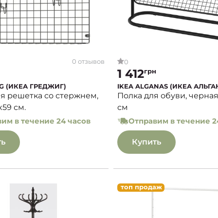
0 отзывов
0
1 412
грн
IG (ИКЕА ГРЕДЖИГ)
IKEA ALGANAS (ИКЕА АЛЬГА
я решетка со стержнем,
Полка для обуви, черная
x59 см.
см
им в течение 24 часов
Отправим в течение 2
ть
Купить
топ продаж