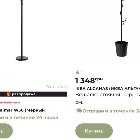
0
1 348
грн
0 отзывов
IKEA ALGANAS (ИКЕА АЛЬГА
Вешалка стоячая, черная
🎁 разпродажа
см.
3 583 грн
almar W56 | Черный
Отправим в течение 2
им в течение 24 часов
ть
Купить