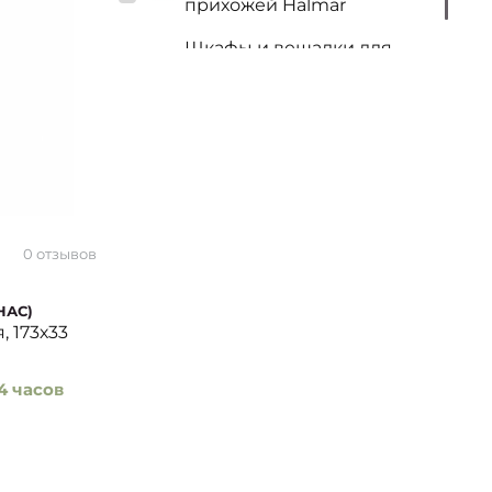
прихожей Halmar
Шкафы и вешалки для
прихожей SALE
0 отзывов
НАС)
, 173х33
4 часов