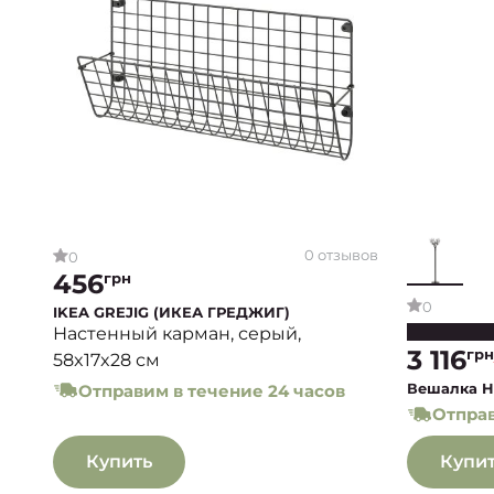
0 отзывов
0
456
грн
0
IKEA GREJIG (ИКЕА ГРЕДЖИГ)
Настенный карман, серый,
3 116
грн
58x17x28 см
Вешалка H
Отправим в течение 24 часов
Отправ
Купить
Купи