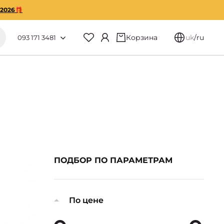
O2026🎁
Корзина
uk
/
ru
093 171 3481
ПОДБОР ПО ПАРАМЕТРАМ
По цене