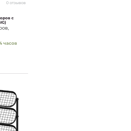
0 отзывов
оров с
IG)
ров,
4 часов