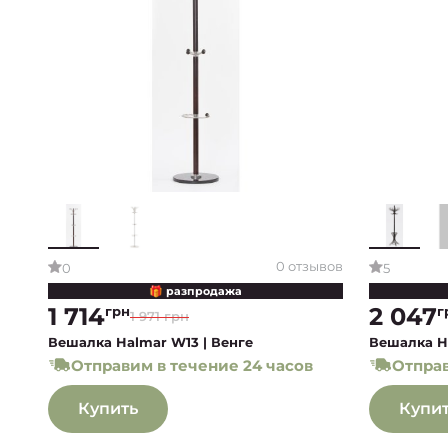
0 отзывов
0
5
🎁 разпродажа
1 714
2 047
грн
г
1 971 грн
Вешалка Halmar W13 | Венге
Вешалка H
Отправим в течение 24 часов
Отправ
Купить
Купи