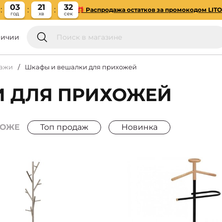
03
21
31
🎁 Распродажа остатков за промокодом LIT
год
хв
сек
личии
лажи
Шкафы и вешалки для прихожей
 ДЛЯ ПРИХОЖЕЙ
РОЖЕ
Топ продаж
Новинка