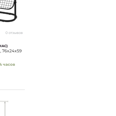
0 отзывов
НАС)
, 76x24x59
4 часов