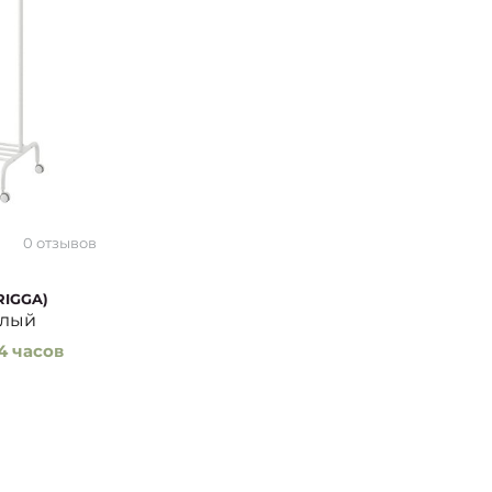
0 отзывов
RIGGA)
елый
4 часов