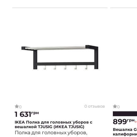
0 отзывов
0
0
1 631
грн
899
грн
1
IKEA Полка для головных уборов с
вешалкой TJUSIG (ИКЕА TJUSIG)
Вешалка Ge
Полка для головных уборов,
калифорн