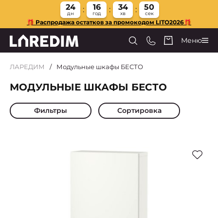
24
16
34
48
дн
год
хв
сек
🎁 Распродажа остатков за промокодом LITO2026🎁
Меню
ЛАРЕДИМ
Модульные шкафы БЕСТО
МОДУЛЬНЫЕ ШКАФЫ БЕСТО
Фильтры
Сортировка