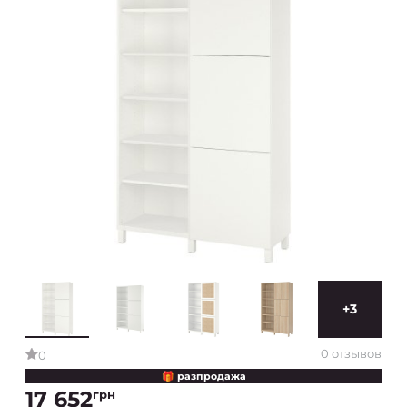
+3
0 отзывов
0
🎁 разпродажа
17 652
грн