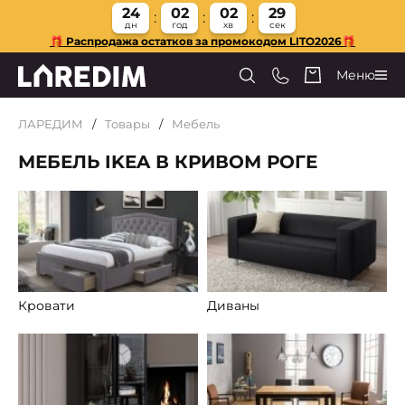
24
02
02
28
дн
год
хв
сек
🎁 Распродажа остатков за промокодом LITO2026🎁
Меню
ЛАРЕДИМ
Товары
Мебель
МЕБЕЛЬ IKEA В КРИВОМ РОГЕ
Кровати
Диваны