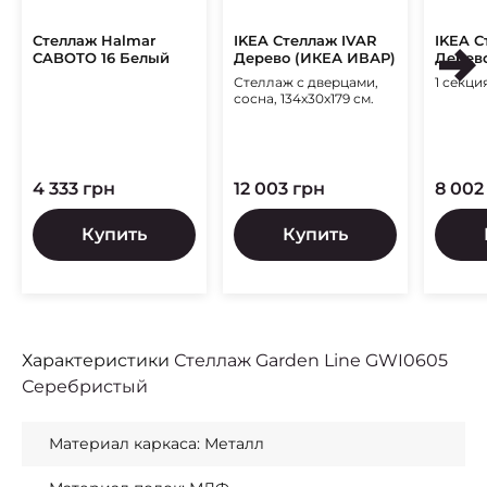
Стеллаж Halmar
IKEA Стеллаж IVAR
IKEA С
CABOTO 16 Белый
Дерево (ИКЕА ИВАР)
Дерев
Стеллаж с дверцами,
1 секц
сосна, 134х30х179 см.
4 333 грн
12 003 грн
8 002
Купить
Купить
Характеристики
Стеллаж Garden Line GWI0605
Серебристый
Материал каркаса: Металл