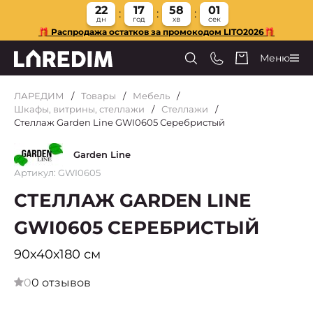
22
17
58
00
дн
год
хв
сек
🎁 Распродажа остатков за промокодом LITO2026🎁
Меню
ЛАРЕДИМ
Товары
Мебель
Шкафы, витрины, стеллажи
Стеллажи
Стеллаж Garden Line GWI0605 Серебристый
Garden Line
Артикул: GWI0605
СТЕЛЛАЖ GARDEN LINE
GWI0605 СЕРЕБРИСТЫЙ
90х40х180 см
0
0 отзывов