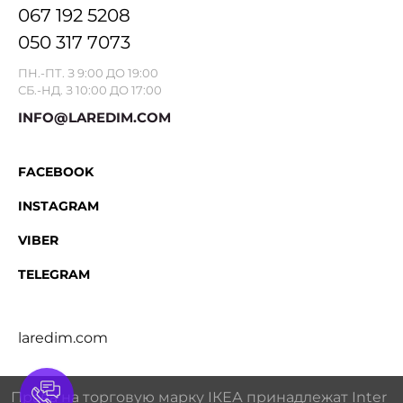
067 192 5208
050 317 7073
ПН.-ПТ. З 9:00 ДО 19:00
СБ.-НД. З 10:00 ДО 17:00
INFO@LAREDIM.COM
FACEBOOK
INSTAGRAM
VIBER
TELEGRAM
laredim.com
Права на торговую марку IКЕА принадлежат Inter