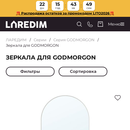
22
15
43
49
дн
год
хв
сек
🎁 Распродажа остатков за промокодом LITO2026🎁
Меню
ЛАРЕДИМ
Серии
Cерия GODMORGON
Зеркала для GODMORGON
ЗЕРКАЛА ДЛЯ GODMORGON
Фильтры
Сортировка