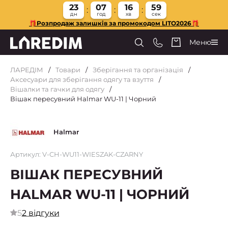
23
07
16
58
дн
год
хв
сек
🎁Розпродаж залишків за промокодом LITO2026🎁
Меню
ЛАРЕДІМ
Товари
Зберігання та організація
Аксесуари для зберігання одягу та взуття
Вішалки та гачки для одягу
Вішак пересувний Halmar WU-11 | Чорний
Halmar
Артикул: V-CH-WU11-WIESZAK-CZARNY
ВІШАК ПЕРЕСУВНИЙ
HALMAR WU-11 | ЧОРНИЙ
5
2 відгуки