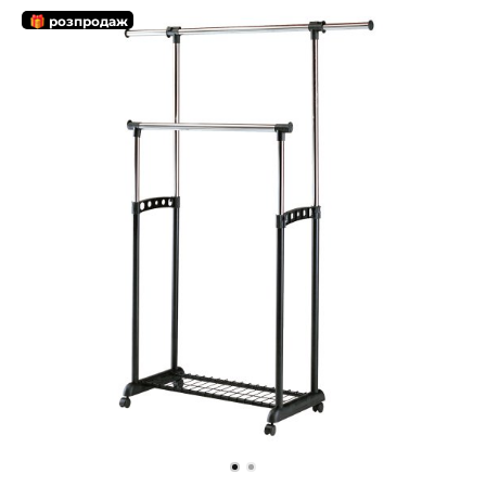
🎁 розпродаж