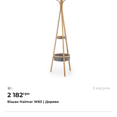
0 відгуків
0
2 182
грн
Вішак Halmar W63 | Дерево