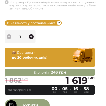
Колір виробу може відрізнятися через налаштування
екрану. Характеристики та комплектація можуть бути
змінені виробником
В наявності у постачальника
📦 Доставка -
до 20 робочих днів!
243 грн
Економія
1 619
грн
1 862
грн
00
05
16
57
До завершення:
дн
год
хв
сек
КУПИТИ