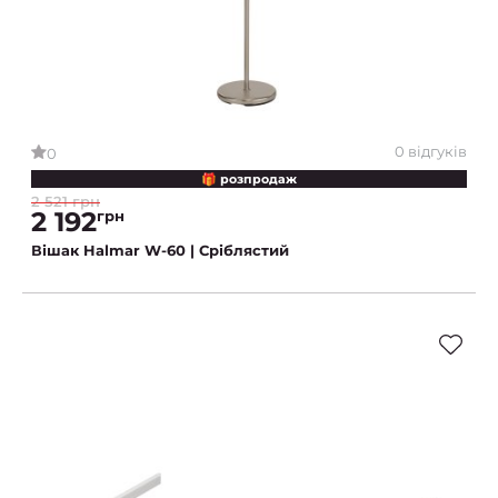
0 відгуків
0
🎁 розпродаж
2 521 грн
2 192
грн
Вішак Halmar W-60 | Сріблястий