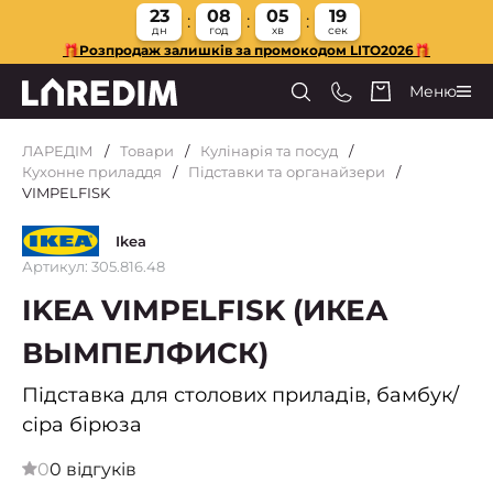
23
08
05
18
дн
год
хв
сек
🎁Розпродаж залишків за промокодом LITO2026🎁
Меню
ЛАРЕДІМ
Товари
Кулінарія та посуд
Кухонне приладдя
Підставки та органайзери
VIMPELFISK
Ikea
Артикул: 305.816.48
IKEA VIMPELFISK (ИКЕА
ВЫМПЕЛФИСК)
Підставка для столових приладів, бамбук/
сіра бірюза
0
0 відгуків