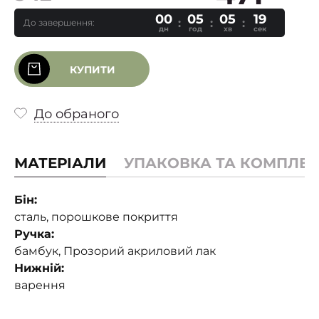
00
05
05
18
До завершення:
дн
год
хв
сек
КУПИТИ
До обраного
МАТЕРІАЛИ
УПАКОВКА ТА КОМПЛЕК
Бін:
сталь, порошкове покриття
Ручка:
бамбук, Прозорий акриловий лак
Нижній:
варення