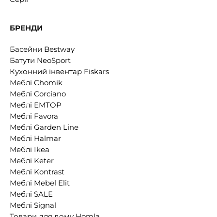
БРЕНДИ
Басейни Bestway
Батути NeoSport
Кухонний інвентар Fiskars
Меблі Chomik
Меблі Corciano
Меблі EMTOP
Меблі Favora
Меблі Garden Line
Меблі Halmar
Меблі Ikea
Меблі Keter
Меблі Kontrast
Меблі Mebel Elit
Меблі SALE
Меблі Signal
Товари для дому Homla