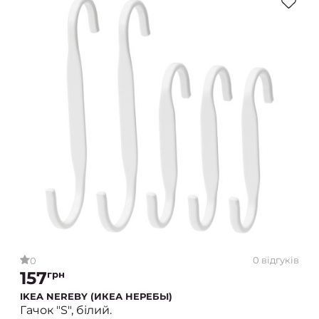
0 відгуків
0
157
грн
IKEA NEREBY (ИКЕА НЕРЕБЫ)
Гачок "S", білий.