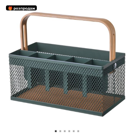
🎁 розпродаж