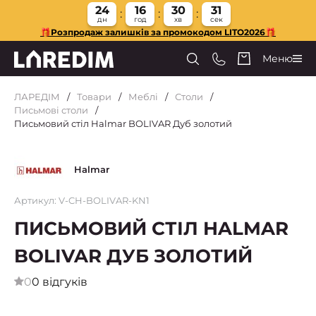
24
16
30
30
дн
год
хв
сек
🎁Розпродаж залишків за промокодом LITO2026🎁
Меню
ЛАРЕДІМ
Товари
Меблі
Столи
Письмові столи
Письмовий стіл Halmar BOLIVAR Дуб золотий
Halmar
Артикул: V-CH-BOLIVAR-KN1
ПИСЬМОВИЙ СТІЛ HALMAR
BOLIVAR ДУБ ЗОЛОТИЙ
0
0 відгуків