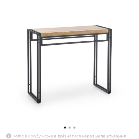
Колір виробу може відрізнятися через налаштування