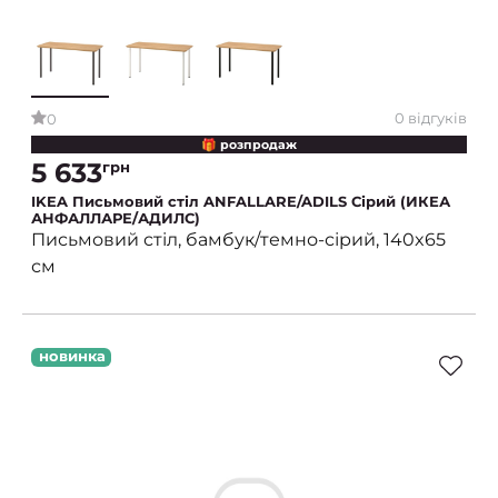
0 відгуків
0
🎁 розпродаж
5 633
грн
IKEA Письмовий стіл ANFALLARE/ADILS Сірий (ИКЕА
АНФАЛЛАРЕ/АДИЛС)
Письмовий стіл, бамбук/темно-сірий, 140x65
см
новинка