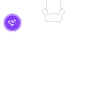
0 відгуків
0
7 830
грн
IKEA BRYTNING (ИКЕА БРИТНИНГ)
Білий письмовий стіл, 135x53x75 см.