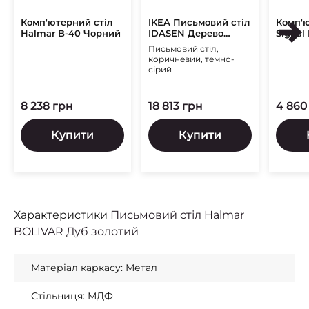
Комп'ютерний стіл
IKEA Письмовий стіл
Комп'ю
Halmar B-40 Чорний
IDASEN Дерево
Signal
(ИКЕА IDÅSEN)
Письмовий стіл,
коричневий, темно-
сірий
8 238 грн
18 813 грн
4 860
Купити
Купити
Характеристики
Письмовий стіл Halmar
BOLIVAR Дуб золотий
Матеріал каркасу: Метал
Стільниця: МДФ