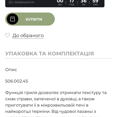
00
17
36
58
До завершення:
дн
год
хв
сек
КУПИТИ
До обраного
УПАКОВКА ТА КОМПЛЕКТАЦІЯ
Опис
506.002.45
Функція гриля дозволяє отримати текстуру та
смак страви, запеченої в духовці, а також
приготувати її в мікрохвильовій печі в
найкоротші терміни. Від чудової лазаньї з