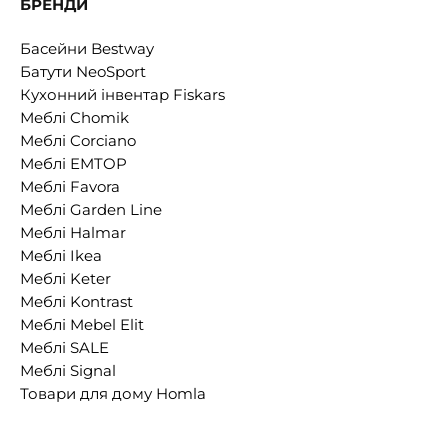
БРЕНДИ
Басейни Bestway
Батути NeoSport
Кухонний інвентар Fiskars
Меблі Chomik
Меблі Corciano
Меблі EMTOP
Меблі Favora
Меблі Garden Line
Меблі Halmar
Меблі Ikea
Меблі Keter
Меблі Kontrast
Меблі Mebel Elit
Меблі SALE
Меблі Signal
Товари для дому Homla