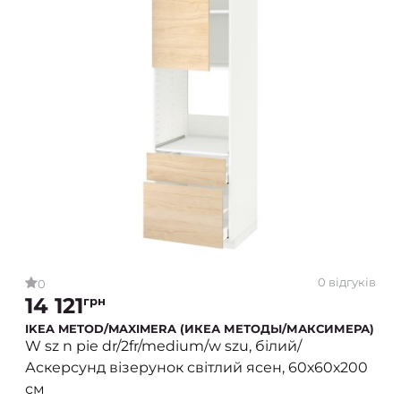
0 відгуків
0
14 121
грн
IKEA METOD/MAXIMERA (ИКЕА МЕТОДЫ/МАКСИМЕРА)
W sz n pie dr/2fr/medium/w szu, білий/
Аскерсунд візерунок світлий ясен, 60х60х200
см