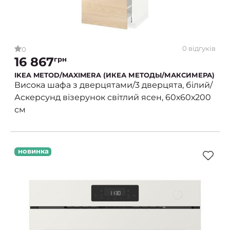
0 відгуків
0
16 867
грн
IKEA METOD/MAXIMERA (ИКЕА МЕТОДЫ/МАКСИМЕРА)
Висока шафа з дверцятами/3 дверцята, білий/
Аскерсунд візерунок світлий ясен, 60х60х200
см
новинка