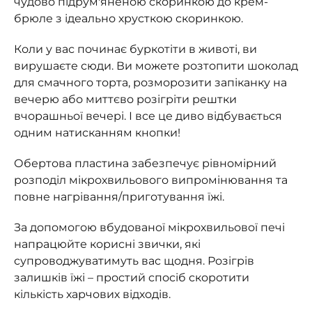
чудово підрум'яненою скоринкою до крем-
брюле з ідеально хрусткою скоринкою.
Коли у вас починає буркотіти в животі, ви
вирушаєте сюди. Ви можете розтопити шоколад
для смачного торта, розморозити запіканку на
вечерю або миттєво розігріти рештки
вчорашньої вечері. І все це диво відбувається
одним натисканням кнопки!
Обертова пластина забезпечує рівномірний
розподіл мікрохвильового випромінювання та
повне нагрівання/приготування їжі.
За допомогою вбудованої мікрохвильової печі
напрацюйте корисні звички, які
супроводжуватимуть вас щодня. Розігрів
залишків їжі – простий спосіб скоротити
кількість харчових відходів.