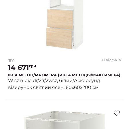
0 відгуків
0
14 671
грн
IKEA METOD/MAXIMERA (ИКЕА МЕТОДЫ/МАКСИМЕРА)
W sz n pie dr/2fr/2wsz, білий/Аскерсунд
візерунок світлий ясен, 60х60х200 см