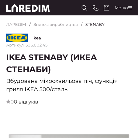
Меню
ЛАРЕДІМ
Знято з виробництва
STENABY
Ikea
Артикул: 506.002.45
IKEA STENABY (ИКЕА
СТЕНАБИ)
Вбудована мікрохвильова піч, функція
гриля IKEA 500/сталь
0
0 відгуків