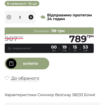
В наявності
10 шт
Відправимо протягом
24 годин
118 грн
Економія
789
грн
907
грн
00
19
15
52
До завершення:
дн
год
хв
сек
КУПИТИ
До обраного
Характеристики
Скіммер Bestway 58233 Білий