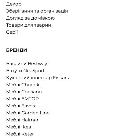
Декор
Зберігання та організація
Догляд за домівкою
Товари для тварин
Серії
БРЕНДИ
Басейни Bestway
Батути NeoSport
Кухонний інвентар Fiskars
Меблі Chomik
Меблі Corciano
Меблі EMTOP
Меблі Favora
Меблі Garden Line
Меблі Halmar
Меблі Ikea
Меблі Keter