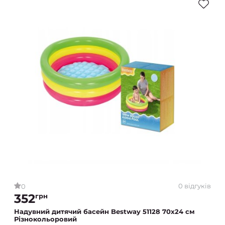
0 відгуків
0
352
грн
Надувний дитячий басейн Bestway 51128 70х24 см
Різнокольоровий