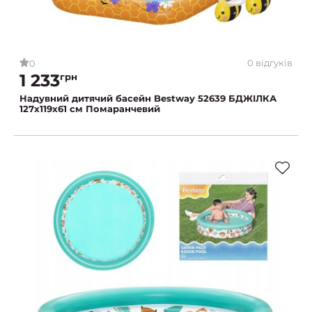
0 відгуків
0
1 233
грн
Надувний дитячий басейн Bestway 52639 БДЖІЛКА
127х119х61 см Помаранчевий