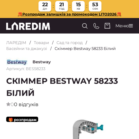
22
21
15
52
дн
год
хв
сек
🎁Розпродаж залишків за промокодом LITO2026🎁
Меню
ЛАРЕДІМ
Товари
Сад та город
Басейни та джакузі
Скіммер Bestway 58233 Білий
Bestway
Артикул: BES58233
СКІММЕР BESTWAY 58233
БІЛИЙ
0
0 відгуків
🎁 розпродаж