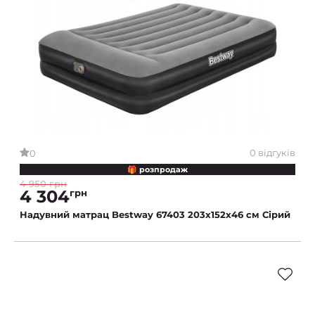
0 відгуків
0
🎁 розпродаж
4 950 грн
4 304
грн
Надувний матрац Bestway 67403 203х152х46 см Сірий