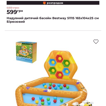
🎁 розпродаж
689 грн
599
грн
Надувний дитячий басейн Bestway 51115 165х104х25 см
Бірюзовий