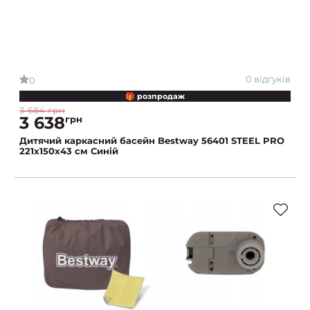
0 відгуків
0
🎁 розпродаж
3 684 грн
3 638
грн
Дитячий каркасний басейн Bestway 56401 STEEL PRO
221х150х43 см Синій