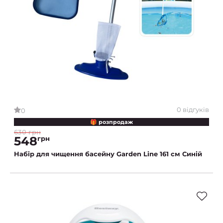
0 відгуків
0
🎁 розпродаж
630 грн
548
грн
Набір для чищення басейну Garden Line 161 см Синій