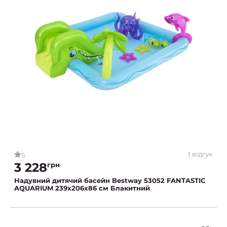
1 відгук
5
3 228
грн
Надувний дитячий басейн Bestway 53052 FANTASTIC
AQUARIUM 239х206x86 см Блакитний