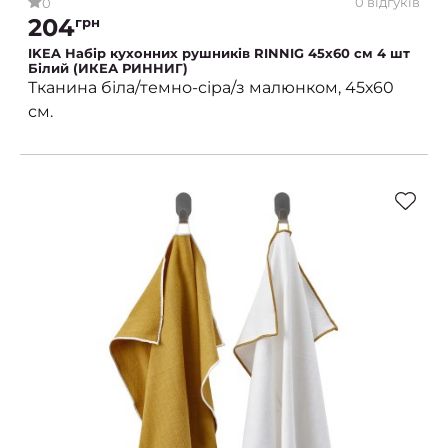
0 відгуків
0
204
грн
IKEA Набір кухонних рушників RINNIG 45х60 см 4 шт
Білий (ИКЕА РИННИГ)
Тканина біла/темно-сіра/з малюнком, 45х60
см.