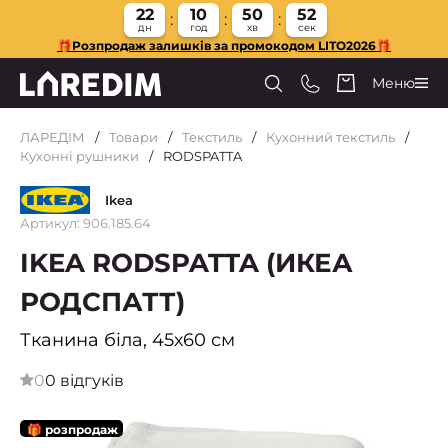
22
10
50
51
дн
год
хв
сек
🎁Розпродаж залишків за промокодом LITO2026🎁
Меню
ЛАРЕДІМ
Товари
Текстиль
Кухонний текстиль
Кухонні рушники
RODSPATTA
Ikea
Артикул: 906.185.64
IKEA RODSPATTA (ИКЕА
РОДСПАТТ)
Тканина біла, 45х60 см
0
0 відгуків
🎁 розпродаж