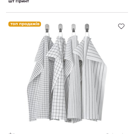
шт Принт
топ продажів