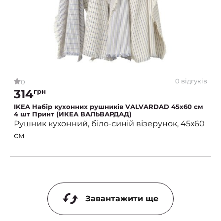
0 відгуків
0
314
грн
IKEA Набір кухонних рушників VALVARDAD 45х60 см
4 шт Принт (ИКЕА ВАЛЬВАРДАД)
Рушник кухонний, біло-синій візерунок, 45х60
см
Завантажити ще