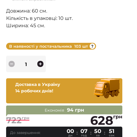
Довжина: 60 см.
Кількість в упаковці: 10 шт.
Ширина: 45 см.
В наявності у постачальника
103 шт
Доставка в Україну
14 робочих днів!
94 грн
Економія
628
грн
722
грн
00
07
50
50
До завершення:
дн
год
хв
сек