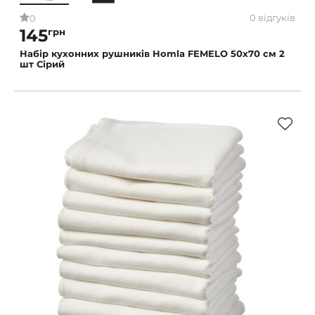
0 відгуків
0
145
грн
Набір кухонних рушників Homla FEMELO 50x70 см 2
шт Сірий