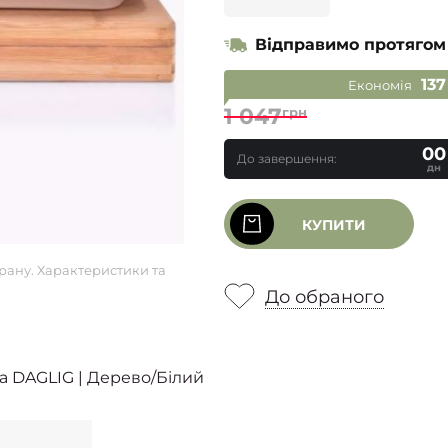
Відправимо протягом
137
Економія
1 047
грн
00
До завершення:
дн
КУПИТИ
рану. Характеристики та
До обраного
a DAGLIG | Дерево/Білий