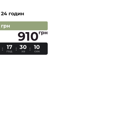
 24 годин
 грн
910
грн
17
30
09
год
хв
сек