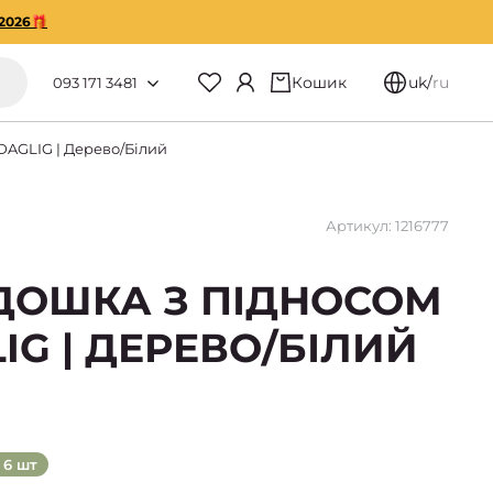
2026🎁
Кошик
uk
/
ru
093 171 3481
DAGLIG | Дерево/Білий
Артикул: 1216777
ДОШКА З ПІДНОСОМ
IG | ДЕРЕВО/БІЛИЙ
6 шт