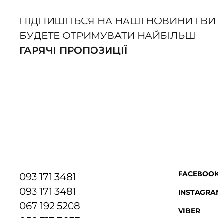
Дошка обро
Обробна дошка, акація
см | Дерев
ЧАСТІ ПИТАННЯ:
💎 У вас оригінальні товари?
💳 Як їх можна оплатити?