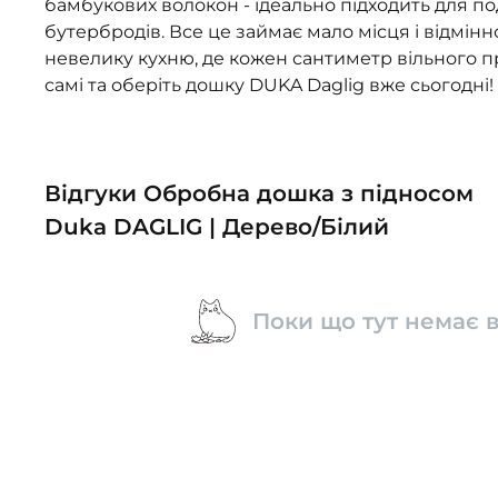
бамбукових волокон - ідеально підходить для по
бутербродів. Все це займає мало місця і відмін
невелику кухню, де кожен сантиметр вільного 
самі та оберіть дошку DUKA Daglig вже сьогодні!
Відгуки Обробна дошка з підносом
Duka DAGLIG | Дерево/Білий
Поки що тут немає в
ПОПУЛЯРНІ В ЦІЙ КАТЕГОРІЇ