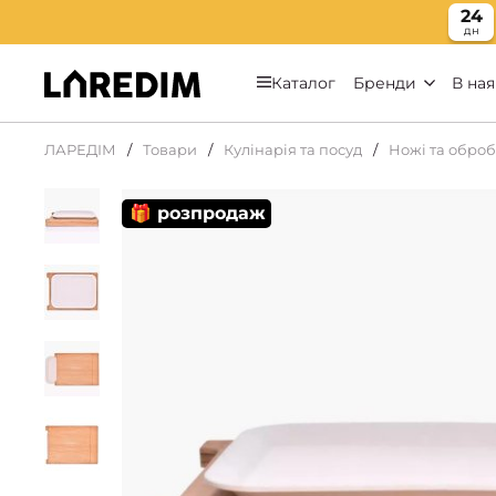
24
дн
Каталог
Бренди
В ная
ЛАРЕДІМ
Товари
Кулінарія та посуд
Ножі та обро
🎁 розпродаж