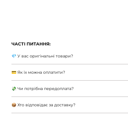
33x25,5 см
жовті/буз
0 відгуків
0
0
1 569
грн
504
грн
5
IKEA Обробна дошка з акації SMÅÄTA
(ИКЕА SMÅÄTA)