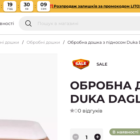
19
30
08
🎁Розпродаж залишків за промокодом LITO
год
хв
сек
вності
бні дошки
Обробні дошки
Обробна дошка з підносом Duka 
SALE
ОБРОБНА 
DUKA DAGL
0
0 відгуків
В наявності