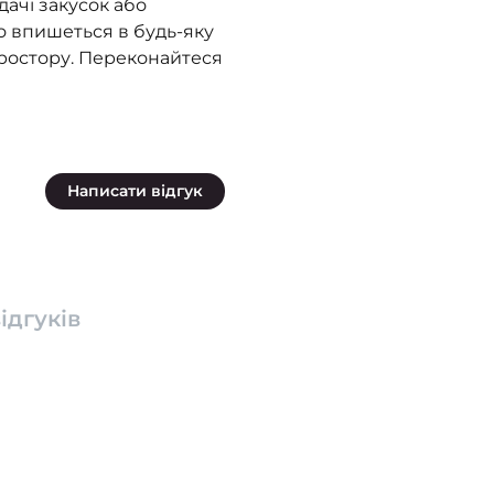
дачі закусок або
но впишеться в будь-яку
простору. Переконайтеся
Написати відгук
ідгуків