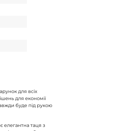
арунок для всіх
ішень для економії
завжди буде під рукою
є елегантна таця з