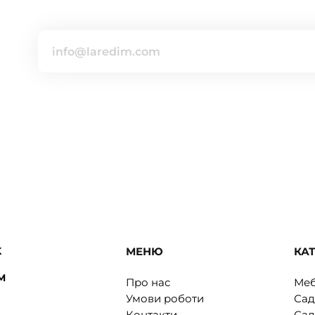
бна Duka Acacia 32,5x25x1,5
о
Завантажити ще