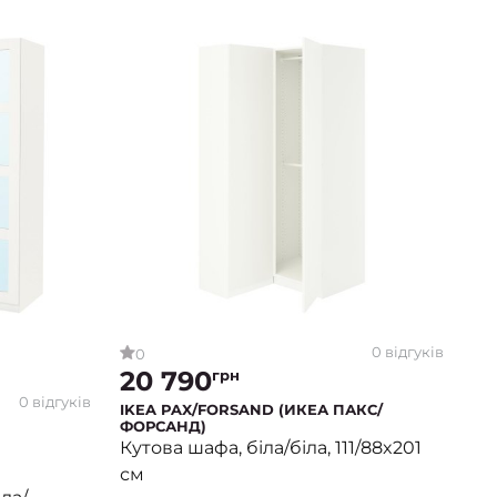
0 відгуків
0
20 790
грн
0 відгуків
IKEA PAX/FORSAND (ИКЕА ПАКС/
ФОРСАНД)
Кутова шафа, біла/біла, 111/88x201
см