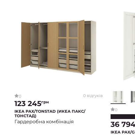
0 відгуків
0
123 245
грн
0
IKEA PAX/TONSTAD (ИКЕА ПАКС/
ТОНСТАД)
Гардеробна комбінація
36 79
IKEA PAX/