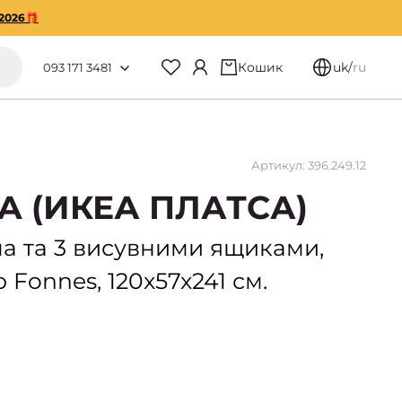
2026🎁
Кошик
uk
/
ru
093 171 3481
Артикул: 396.249.12
SA (ИКЕА ПЛАТСА)
а та 3 висувними ящиками,
 Fonnes, 120x57x241 см.