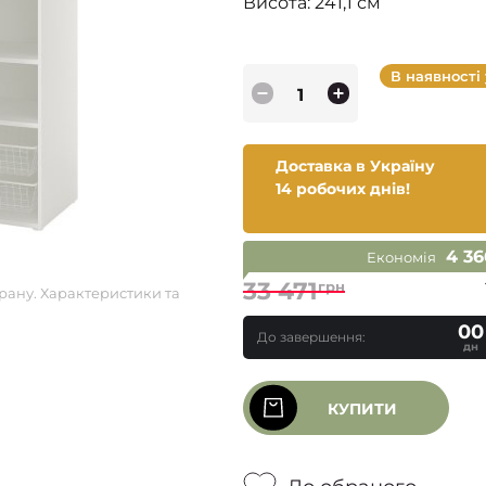
Висота: 241,1 см
В наявності
Доставка в Україну
14 робочих днів!
4 36
Економія
33 471
грн
рану. Характеристики та
00
До завершення:
дн
КУПИТИ