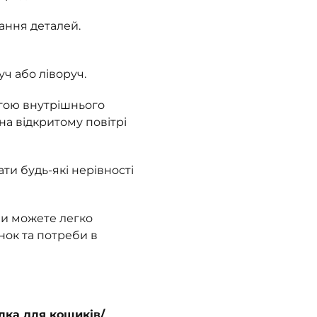
ання деталей.
уч або ліворуч.
огою внутрішнього
на відкритому повітрі
и будь-які нерівності
ви можете легко
нок та потреби в
ка для кошиків/