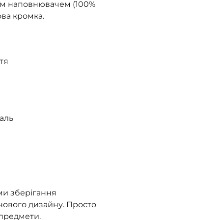
им наповнювачем (100%
ова кромка.
тя
таль
ми зберігання
 нового дизайну. Просто
предмети.