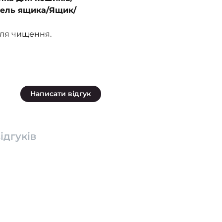
нель ящика/Ящик/
для чищення.
Написати відгук
ідгуків