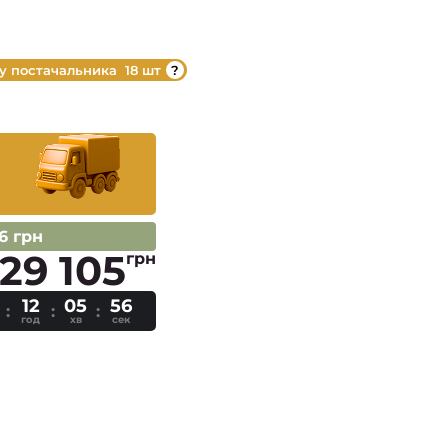
 у постачальника
18 шт
6 грн
29 105
грн
12
05
55
год
хв
сек