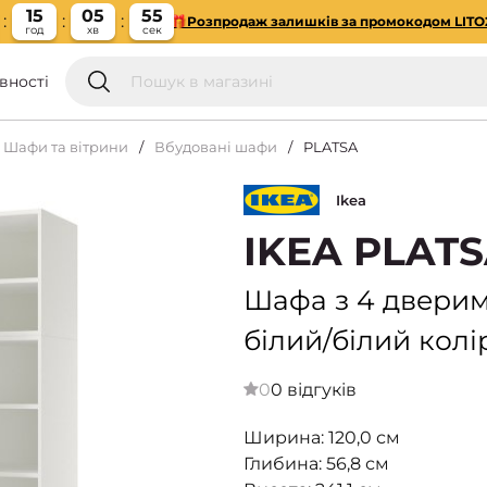
15
05
54
🎁Розпродаж залишків за промокодом LITO
год
хв
сек
вності
Шафи та вітрини
Вбудовані шафи
PLATSA
Ikea
IKEA PLAT
Шафа з 4 дверим
білий/білий колір
0
0 відгуків
Ширина: 120,0 см
Глибина: 56,8 см