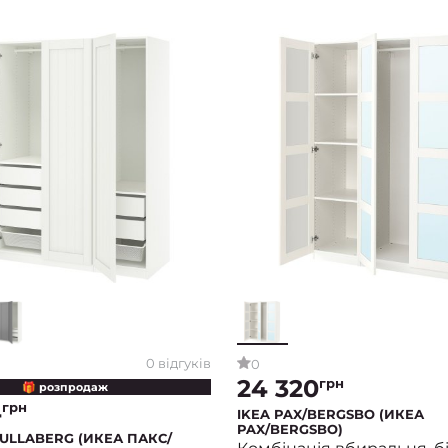
0 відгуків
0
24 320
грн
🎁 розпродаж
4
грн
IKEA PAX/BERGSBO (ИКЕА
PAX/BERGSBO)
GULLABERG (ИКЕА ПАКС/