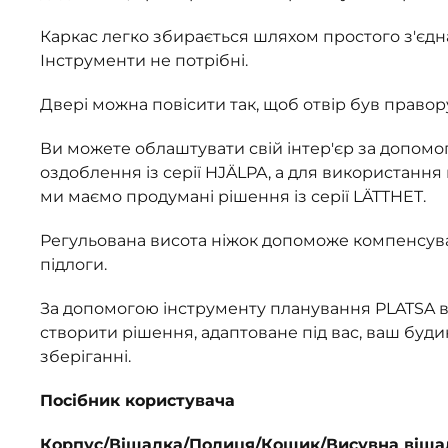
Каркас легко збирається шляхом простого з'єдн
Інструменти не потрібні.
Двері можна повісити так, щоб отвір був правор
Ви можете облаштувати свій інтер'єр за допом
оздоблення із серії HJÄLPA, а для використання 
ми маємо продумані рішення із серії LÄTTHET.
Регульована висота ніжок допоможе компенсуват
підлоги.
За допомогою інструменту планування PLATSA 
створити рішення, адаптоване під вас, ваш буди
зберіганні.
Посібник користувача
Корпус/Вішалка/Полиця/Кошик/Висувна вішал