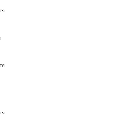
тя
а
тя
тя