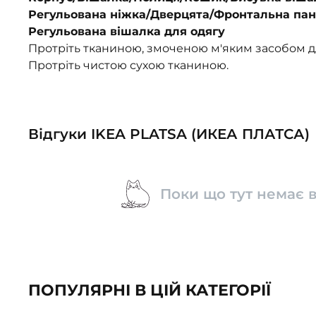
Регульована ніжка/Дверцята/Фронтальна па
Регульована вішалка для одягу
Протріть тканиною, змоченою м'яким засобом 
Протріть чистою сухою тканиною.
Відгуки IKEA PLATSA (ИКЕА ПЛАТСА)
Поки що тут немає в
ПОПУЛЯРНІ В ЦІЙ КАТЕГОРІЇ