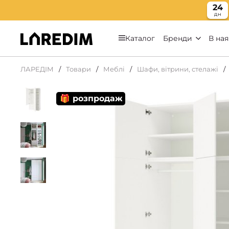
24
дн
Каталог
Бренди
В ная
ЛАРЕДІМ
Товари
Меблі
Шафи, вітрини, стелажі
🎁 розпродаж