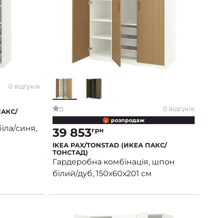
0 відгуків
0 відгуків
0
ПАКС/
🎁 розпродаж
іла/синя,
39 853
грн
IKEA PAX/TONSTAD (ИКЕА ПАКС/
ТОНСТАД)
Гардеробна комбінація, шпон
білий/дуб, 150х60х201 см