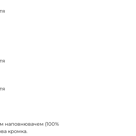
тя
тя
тя
им наповнювачем (100%
ова кромка.