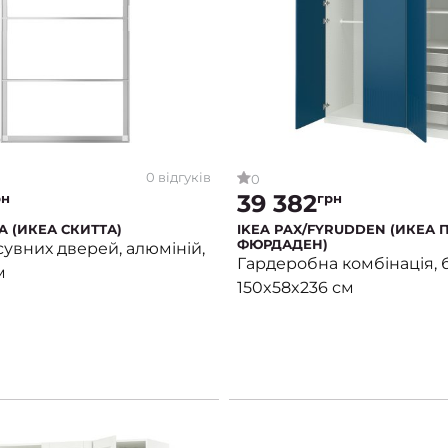
0 відгуків
0
39 382
рн
грн
A (ИКЕА СКИТТА)
IKEA PAX/FYRUDDEN (ИКЕА 
ФЮРДАДЕН)
увних дверей, алюміній,
Гардеробна комбінація, б
м
150x58x236 см