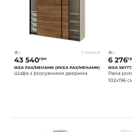
0 відгуків
0
0
43 540
6 276
грн
г
IKEA PAX/MEHAMN (ИКЕА PAX/MEHAMN)
IKEA SKYTT
Шафа з розсувними дверима
Рама розс
102x196 с