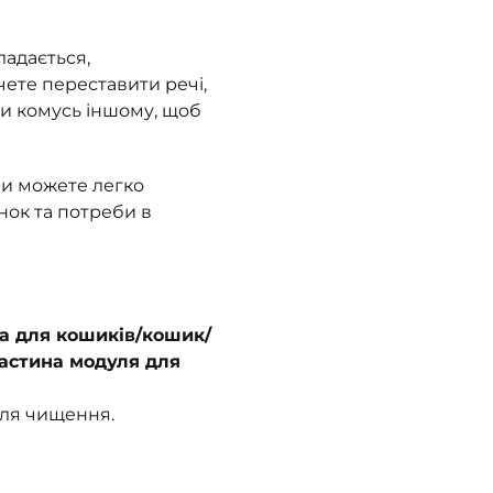
ладається,
чете переставити речі,
ти комусь іншому, щоб
ви можете легко
нок та потреби в
а для кошиків/кошик/
астина модуля для
для чищення.