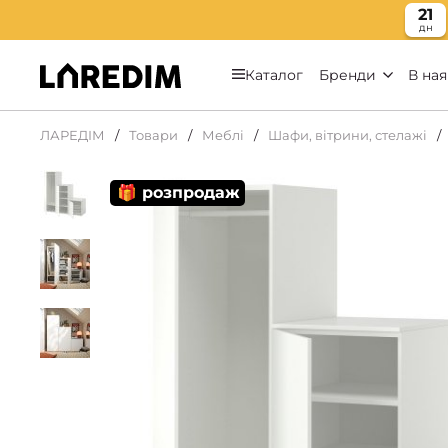
21
дн
Каталог
Бренди
В ная
ЛАРЕДІМ
Товари
Меблі
Шафи, вітрини, стелажі
🎁 розпродаж