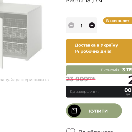
Висота: 181,1 см
В наявності
Доставка в Україну
14 робочих днів!
3 11
Економія
23 909
грн
рану. Характеристики та
00
До завершення:
дн
КУПИТИ