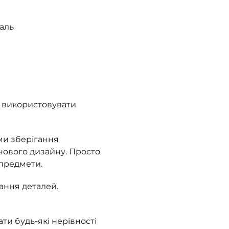
таль
е використовувати
ми зберігання
 нового дизайну. Просто
предмети.
ання деталей.
и будь-які нерівності