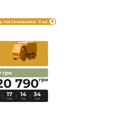
 у постачальника
6 шт
9 грн
20 790
грн
17
14
33
год
хв
сек