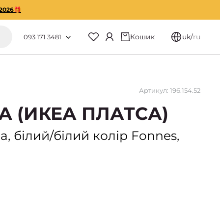
2026🎁
Кошик
uk
/
ru
093 171 3481
Артикул: 196.154.52
SA (ИКЕА ПЛАТСА)
, білий/білий колір Fonnes,