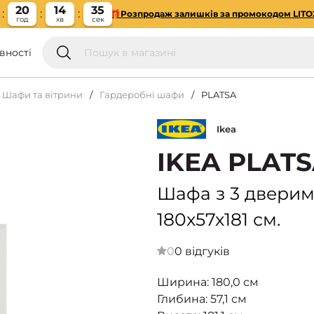
20
14
34
🎁Розпродаж залишків за промокодом LITO
год
хв
сек
вності
Шафи та вітрини
Гардеробні шафи
PLATSA
Ikea
IKEA PLAT
Шафа з 3 дверима
180x57x181 см.
0
0 відгуків
Ширина: 180,0 см
Глибина: 57,1 см