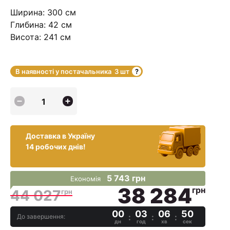
Ширина: 300 см
Глибина: 42 см
Висота: 241 см
В наявності у постачальника
3 шт
Доставка в Україну
14 робочих днів!
5 743 грн
Економія
38 284
грн
44 027
грн
00
03
06
49
До завершення:
дн
год
хв
сек