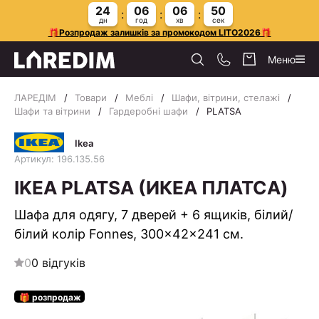
24
06
06
49
дн
год
хв
сек
🎁Розпродаж залишків за промокодом LITO2026🎁
Меню
ЛАРЕДІМ
Товари
Меблі
Шафи, вітрини, стелажі
Шафи та вітрини
Гардеробні шафи
PLATSA
Ikea
Артикул: 196.135.56
IKEA PLATSA (ИКЕА ПЛАТСА)
Шафа для одягу, 7 дверей + 6 ящиків, білий/
білий колір Fonnes, 300x42x241 см.
0
0 відгуків
🎁 розпродаж