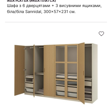
IKEA PLATSA (ИКЕА ПЛАТСА)
Шафа з 6 дверцятами + 3 висувними ящиками,
біла/біла Sannidal, 300x57x231 см.