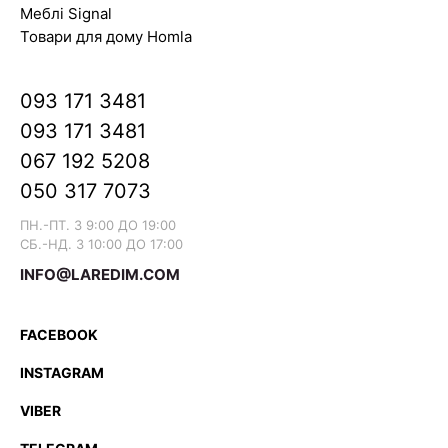
Меблі Signal
Товари для дому Homla
093 171 3481
093 171 3481
067 192 5208
050 317 7073
ПН.-ПТ. З 9:00 ДО 19:00
СБ.-НД. З 10:00 ДО 17:00
INFO@LAREDIM.COM
FACEBOOK
INSTAGRAM
VIBER