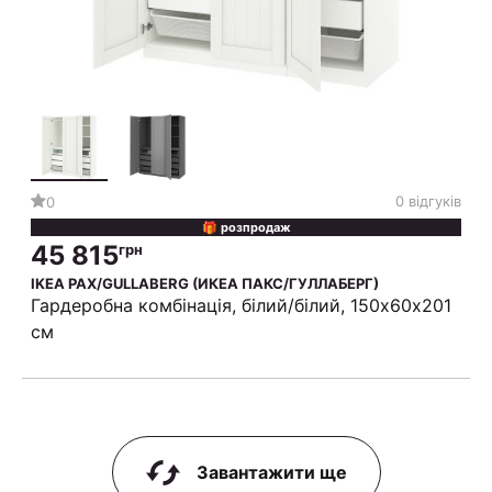
0 відгуків
0
🎁 розпродаж
45 815
грн
IKEA PAX/GULLABERG (ИКЕА ПАКС/ГУЛЛАБЕРГ)
Гардеробна комбінація, білий/білий, 150х60х201
см
Завантажити ще