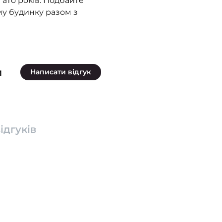
гато років. Подбайте
му будинку разом з
м
Написати відгук
ідгуків