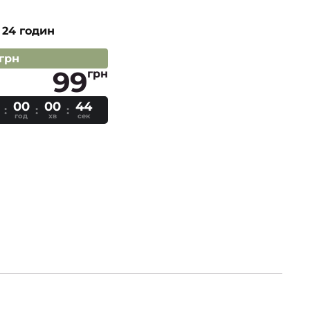
 24 годин
 грн
99
грн
00
00
44
год
хв
сек