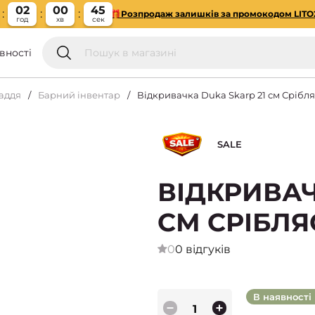
02
00
44
🎁Розпродаж залишків за промокодом LITO
год
хв
сек
вності
аддя
Барний інвентар
Відкривачка Duka Skarp 21 см Срібл
SALE
ВІДКРИВАЧ
СМ СРІБЛ
0
0 відгуків
В наявності