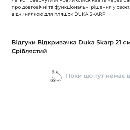
легко повернути їй новий блиск навіть через ба
про довговічні та функціональні рішення у своє
відчинялкою для пляшок DUKA SKARP!
Відгуки Відкривачка Duka Skarp 21 с
Сріблястий
Поки що тут немає в