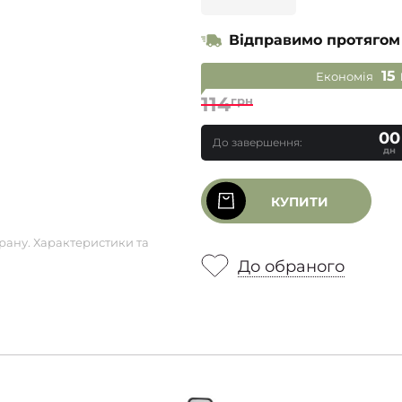
Відправимо протягом
15
Економія
114
грн
00
До завершення:
дн
КУПИТИ
рану. Характеристики та
До обраного