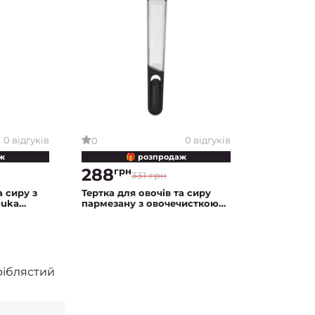
0 відгуків
0 відгуків
0
ж
🎁 розпродаж
288
грн
331 грн
а сиру з
Тертка для овочів та сиру
Duka
пармезану з овочечисткою
2в1 Duka Skarp | Сірий
ріблястий