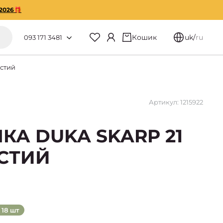
2026🎁
Кошик
uk
/
ru
093 171 3481
ястий
Артикул: 1215922
КА DUKA SKARP 21
ЯСТИЙ
18 шт