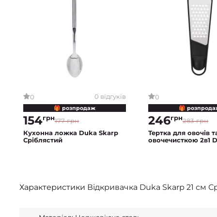
0 відгуків
0
0
🎁 розпродаж
🎁 розпрода
154
246
грн
грн
177 грн
283 грн
Кухонна ложка Duka Skarp
Тертка для овочів т
Сріблястий
овочечисткою 2в1 
Skarp | Сірий
Характеристики
Відкривачка Duka Skarp 21 см С