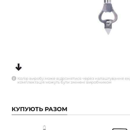
Колір виробу може відрізнятися через налаштування ек
комплектація можуть бути змінені виробником
КУПУЮТЬ РАЗОМ