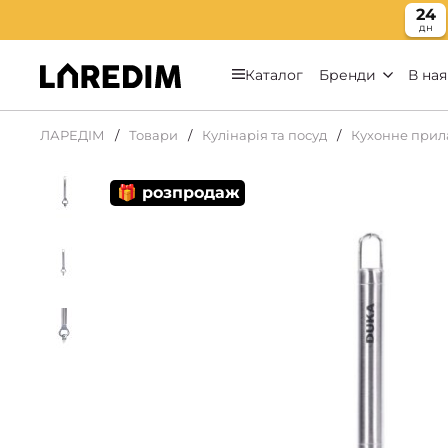
24
дн
Каталог
Бренди
В ная
ЛАРЕДІМ
Товари
Кулінарія та посуд
Кухонне прил
🎁 розпродаж