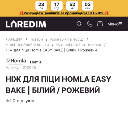
23
17
52
02
дн
год
хв
сек
🎁Розпродаж залишків за промокодом LITO2026🎁
Меню
ЛАРЕДІМ
Товари
Кулінарія та посуд
Ножі та обробні дошки
Кухонні ножі та точилки
Ніж для піци Homla EASY BAKE | Білий / Рожевий
Homla
Артикул: 210605
НІЖ ДЛЯ ПІЦИ HOMLA EASY
BAKE | БІЛИЙ / РОЖЕВИЙ
0
0 відгуків