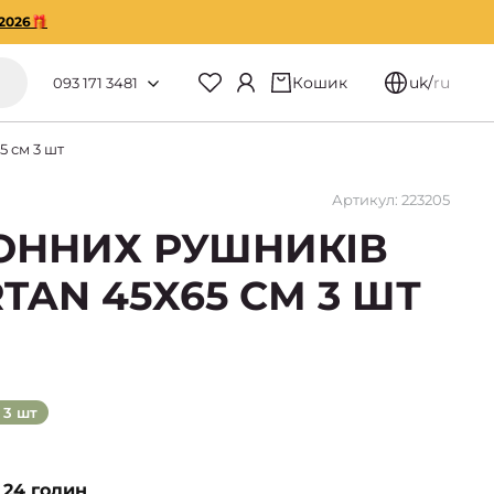
2026🎁
Кошик
uk
/
ru
093 171 3481
 см 3 шт
Артикул: 223205
ХОННИХ РУШНИКІВ
TAN 45X65 СМ 3 ШТ
3 шт
 24 годин