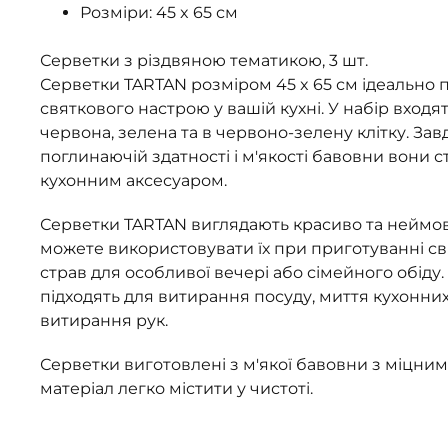
Розміри: 45 x 65 см
Серветки з різдвяною тематикою, 3 шт.
Серветки TARTAN розміром 45 x 65 см ідеально п
святкового настрою у вашій кухні. У набір входя
червона, зелена та в червоно-зелену клітку. Зав
поглинаючій здатності і м'якості бавовни вони 
кухонним аксесуаром.
Серветки TARTAN виглядають красиво та неймов
можете використовувати їх при приготуванні св
страв для особливої ​​вечері або сімейного обіду
підходять для витирання посуду, миття кухонни
витирання рук.
Серветки виготовлені з м'якої бавовни з міцни
матеріал легко містити у чистоті.