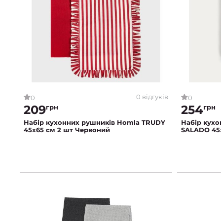
0 відгуків
0
0
209
254
грн
грн
Набір кухонних рушників Homla TRUDY
Набір кухо
45x65 см 2 шт Червоний
SALADO 45x