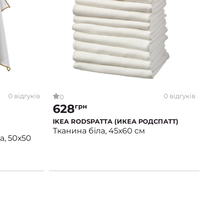
0 відгуків
0 відгуків
0
628
грн
IKEA RODSPATTA (ИКЕА РОДСПАТТ)
Тканина біла, 45х60 см
а, 50х50