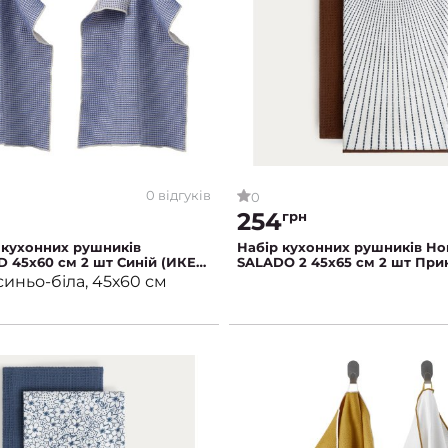
0 відгуків
0
254
грн
 кухонних рушників
Набір кухонних рушників Ho
 45х60 см 2 шт Синій (ИКЕА
SALADO 2 45x65 см 2 шт При
АД)
синьо-біла, 45х60 см