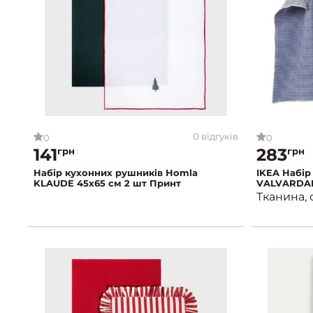
0 відгуків
0
0
141
283
грн
грн
Набір кухонних рушників Homla
IKEA Набір
KLAUDE 45x65 см 2 шт Принт
VALVARDAD
ВАЛЬВАРД
Тканина, 