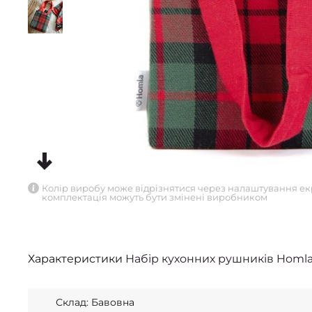
Колір виробу може відрізнятися через налаштування ек
комплектація можуть бути змінені виробником
Характеристики
Набір кухонних рушників Homla
Склад: Бавовна