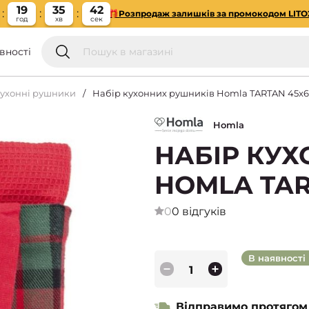
19
35
41
🎁Розпродаж залишків за промокодом LITO
год
хв
сек
вності
ухонні рушники
Набір кухонних рушників Homla TARTAN 45x65
Homla
НАБІР КУ
HOMLA TAR
0
0 відгуків
В наявності
Відправимо протягом