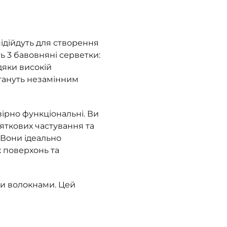
ідійдуть для створення
ть 3 бавовняні серветки:
дяки високій
стануть незамінним
ірно функціональні. Ви
яткових частування та
. Вони ідеально
х поверхонь та
ми волокнами. Цей