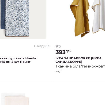
0 відгуків
0
393
грн
нних рушників Homla
IKEA SANDABBORRE (ИКЕА
65 см 2 шт Принт
САНДАББОРРЕ)
Тканина біла/темно-жовт
см