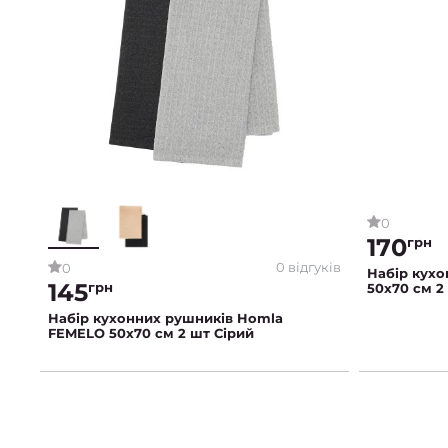
0
170
грн
0 відгуків
0
Набір кух
145
грн
50x70 см 2
Набір кухонних рушників Homla
FEMELO 50x70 см 2 шт Сірий