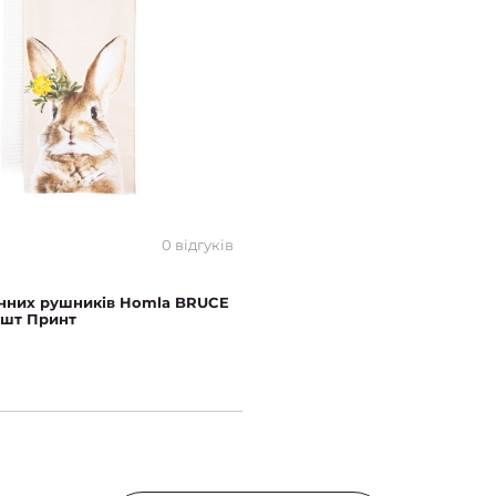
0 відгуків
онних рушників Homla BRUCE
 шт Принт