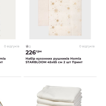
0 відгуків
0 відгуків
0
226
грн
mla
Набір кухонних рушників Homla
нт
STARBLOOM 45x65 см 2 шт Принт