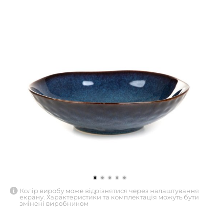
Колір виробу може відрізнятися через налаштування
екрану. Характеристики та комплектація можуть бути
змінені виробником