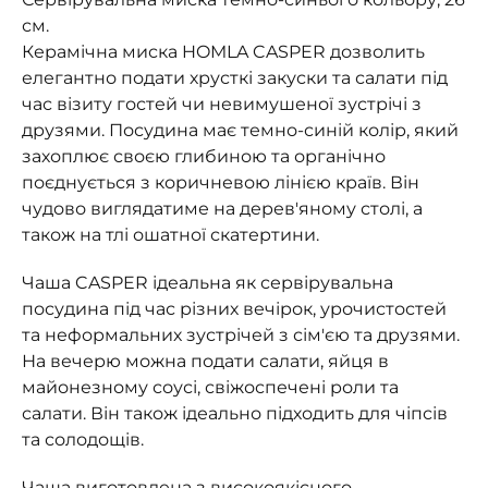
см.
Керамічна миска HOMLA CASPER дозволить
елегантно подати хрусткі закуски та салати під
час візиту гостей чи невимушеної зустрічі з
друзями. Посудина має темно-синій колір, який
захоплює своєю глибиною та органічно
поєднується з коричневою лінією країв. Він
чудово виглядатиме на дерев'яному столі, а
також на тлі ошатної скатертини.
Чаша CASPER ідеальна як сервірувальна
посудина під час різних вечірок, урочистостей
та неформальних зустрічей з сім'єю та друзями.
На вечерю можна подати салати, яйця в
майонезному соусі, свіжоспечені роли та
салати. Він також ідеально підходить для чіпсів
та солодощів.
Чаша виготовлена ​​з високоякісного