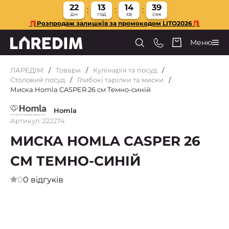
22
13
14
38
дн
год
хв
сек
🎁Розпродаж залишків за промокодом LITO2026🎁
Меню
ЛАРЕДІМ
Товари
Кулінарія та посуд
Столовий посуд
Глибокі тарілки та миски
Миска Homla CASPER 26 см Темно-синій
Homla
Артикул: 222274
МИСКА HOMLA CASPER 26
СМ ТЕМНО-СИНІЙ
0
0 відгуків