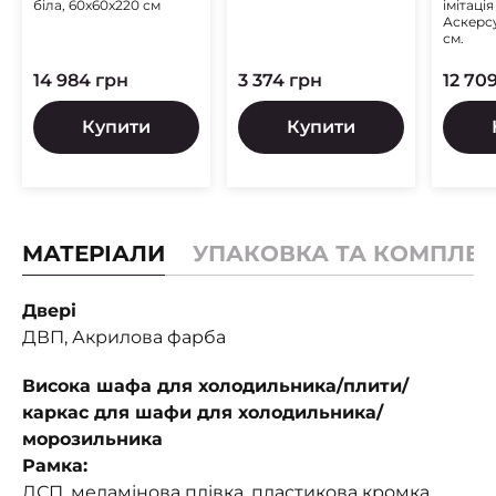
біла, 60x60x220 см
імітаці
Аскерс
см.
14 984 грн
3 374 грн
12 70
Купити
Купити
МАТЕРІАЛИ
УПАКОВКА ТА КОМПЛЕК
Двері
ДВП, Акрилова фарба
Висока шафа для холодильника/плити/
каркас для шафи для холодильника/
морозильника
Рамка:
ДСП, меламінова плівка, пластикова кромка