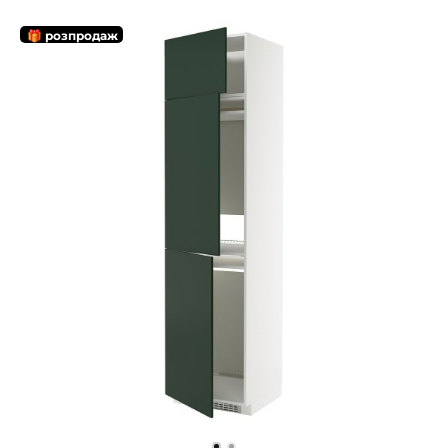
🎁 розпродаж