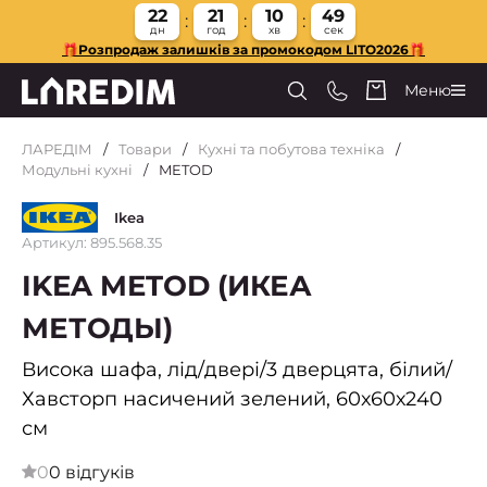
22
21
10
49
дн
год
хв
сек
🎁Розпродаж залишків за промокодом LITO2026🎁
Меню
ЛАРЕДІМ
Товари
Кухні та побутова техніка
Модульні кухні
METOD
Ikea
Артикул: 895.568.35
IKEA METOD (ИКЕА
МЕТОДЫ)
Висока шафа, лід/двері/3 дверцята, білий/
Хавсторп насичений зелений, 60х60х240
см
0
0 відгуків