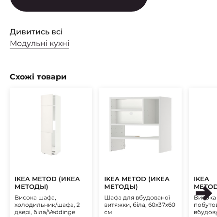
Дивитись всі
Модульні кухні
Схожі товари
IKEA METOD (ИКЕА
IKEA METOD (ИКЕА
IKEA
МЕТОДЫ)
МЕТОДЫ)
METOD
(ИКЕА
Висока шафа,
Шафа для вбудованої
Висока
МАКС
холодильник/шафа, 2
витяжки, біла, 60х37х60
побутов
двері, біла/Veddinge
см
вбудову