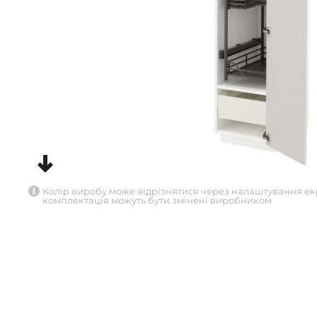
Колір виробу може відрізнятися через налаштування ек
комплектація можуть бути змінені виробником