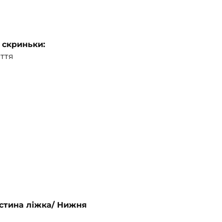
 скриньки:
ття
астина ліжка/ Нижня