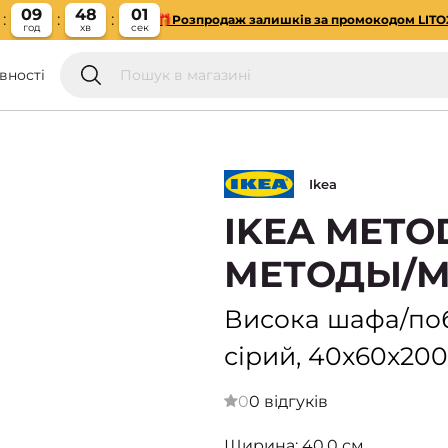
09
48
00
🎁Розпродаж залишків за промокодом LITO
год
хв
сек
вності
Ikea
IKEA METO
МЕТОДЫ/М
Висока шафа/побу
сірий, 40x60x200
0
0 відгуків
Ширина: 40,0 см