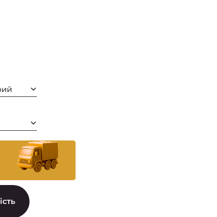
рий
ість