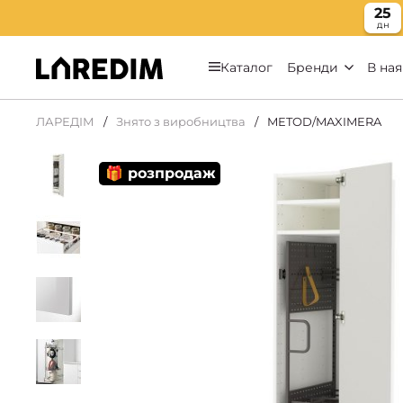
25
дн
Каталог
Бренди
В ная
ЛАРЕДІМ
Знято з виробництва
METOD/MAXIMERA
🎁 розпродаж