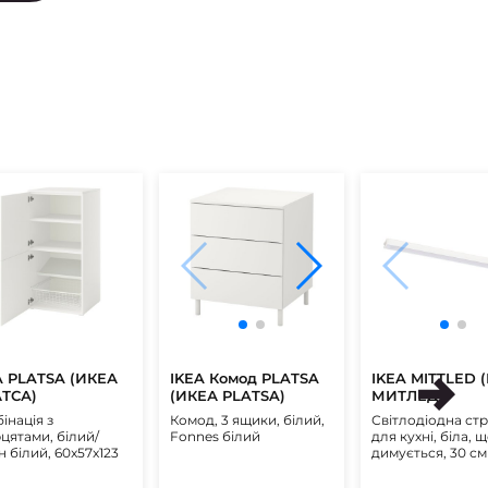
A PLATSA (ИКЕА
IKEA Комод PLATSA
IKEA MITTLED 
ТСА)
(ИКЕА PLATSA)
МИТЛЕД)
інація з
Комод, 3 ящики, білий,
Світлодіодна стр
цятами, білий/
Fonnes білий
для кухні, біла, 
 білий, 60x57x123
димується, 30 см