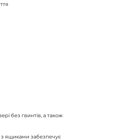
ття
ері без гвинтів, а також
 з ящиками забезпечує