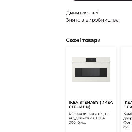
Дивитись всі
Знято з виробництва
Схожі товари
IKEA STENABY (ИКЕА
IKE
СТЕНАБИ)
ПЛА
Мікрохвильова піч, що
Комб
вбудовується, IKEA
двер
300, біла.
Фонн
см