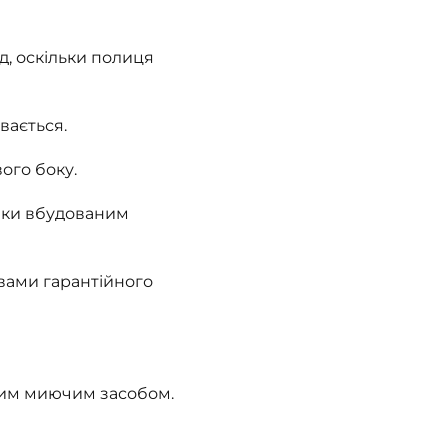
д, оскільки полиця
вається.
ого боку.
дяки вбудованим
овами гарантійного
ким миючим засобом.