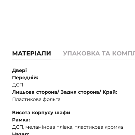
МАТЕРІАЛИ
УПАКОВКА ТА КОМП
Двері
Передній:
ДСП
Лицьова сторона/ Задня сторона/ Край:
Пластикова фольга
Висота корпусу шафи
Рамка:
ДСП, меламінова плівка, пластикова кромка
Назад: