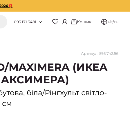
2026🎁
Кошик
uk
/
ru
093 171 3481
Артикул: 595.742.56
D/MAXIMERA (ИКЕА
АКСИМЕРА)
това, біла/Рінгхульт світло-
 см