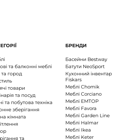
ЕГОРІЇ
БРЕНДИ
лі
Басейни Bestway
ові та балконні меблі
Батути NeoSport
 та город
Кухонний інвентар
Fiskars
стиль
Меблі Chomik
ячі товари
Меблі Corciano
інарія та посуд
Меблі EMTOP
ні та побутова техніка
Меблі Favora
онне зберігання
Меблі Garden Line
на кімната
Меблі Halmar
ітлення
Меблі Ikea
ор
Меблі Keter
рігання та