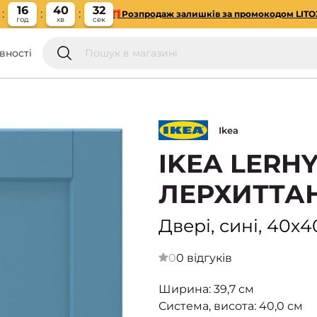
16
40
31
🎁Розпродаж залишків за промокодом LITO
год
хв
сек
вності
Ikea
IKEA LERH
ЛЕРХИТТА
Двері, сині, 40х4
0
0 відгуків
Ширина: 39,7 см
Система, висота: 40,0 см