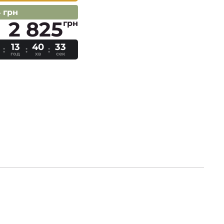
 грн
2 825
грн
13
40
32
год
хв
сек