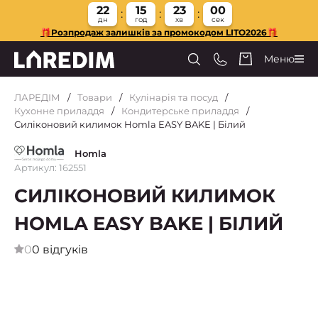
22
15
22
59
дн
год
хв
сек
🎁Розпродаж залишків за промокодом LITO2026🎁
Меню
ЛАРЕДІМ
Товари
Кулінарія та посуд
Кухонне приладдя
Кондитерське приладдя
Силіконовий килимок Homla EASY BAKE | Білий
Homla
Артикул: 162551
СИЛІКОНОВИЙ КИЛИМОК
HOMLA EASY BAKE | БІЛИЙ
0
0 відгуків