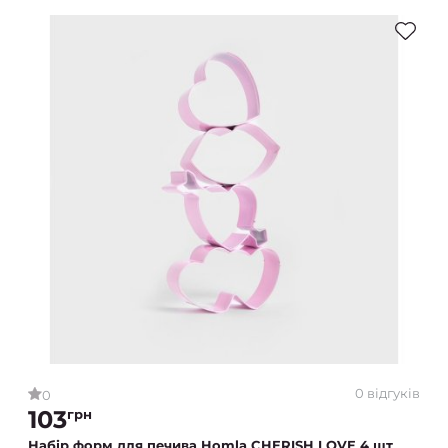
0 відгуків
0
103
грн
Набір форм для печива Homla CHERISH LOVE 4 шт