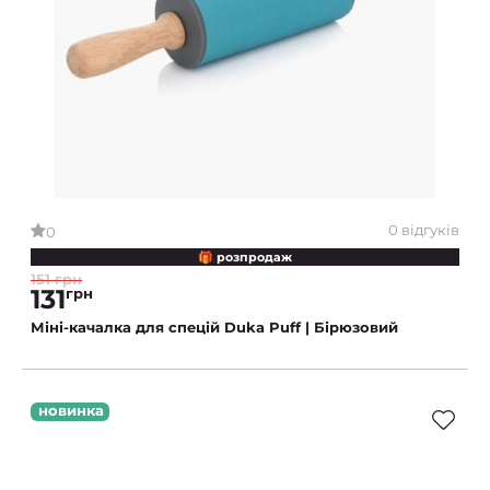
0 відгуків
0
🎁 розпродаж
151 грн
131
грн
Міні-качалка для спецій Duka Puff | Бірюзовий
новинка