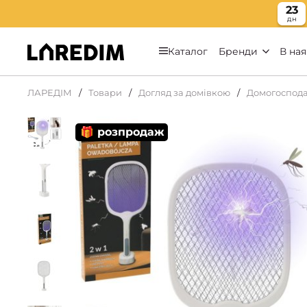
23
дн
Каталог
Бренди
В ная
ЛАРЕДІМ
Товари
Догляд за домівкою
Домогоспода
🎁 розпродаж