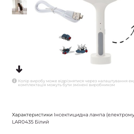
Колір виробу може відрізнятися через налаштування ек
комплектація можуть бути змінені виробником
Характеристики
Інсектицидна лампа (електрому
LAR0435 Білий