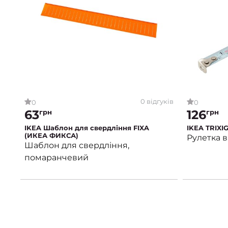
0 відгуків
0
0
63
126
грн
грн
IKEA Шаблон для свердління FIXA
IKEA TRIXI
(ИКЕА ФИКСА)
Рулетка в
Шаблон для свердління,
помаранчевий