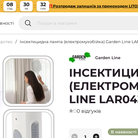
08
30
31
🎁Розпродаж залишків за промокодом LITO
год
хв
сек
вності
рство
Інсектицидна лампа (електромухобійка) Garden Line LA
Garden Line
ІНСЕКТИЦ
(ЕЛЕКТРОМ
LINE LAR04
0
0 відгуків
В наявності