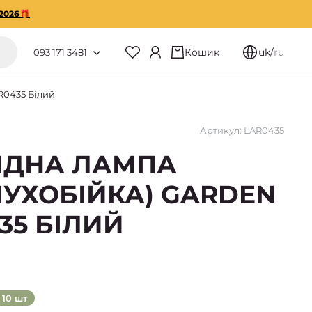
2026🎁
Кошик
uk
/
ru
093 171 3481
R0435 Білий
Артикул: LAR0435
ИДНА ЛАМПА
УХОБІЙКА) GARDEN
35 БІЛИЙ
10 шт