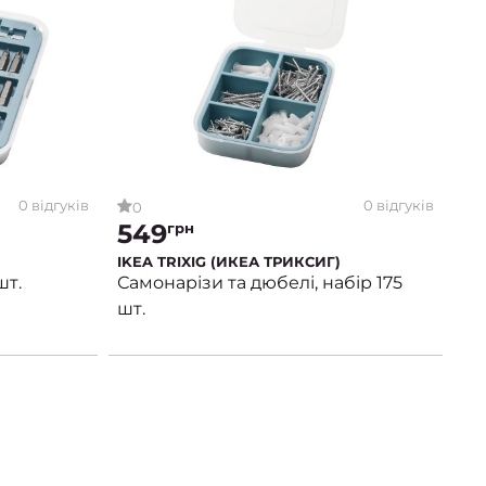
0 відгуків
0 відгуків
0
549
грн
IKEA TRIXIG (ИКЕА ТРИКСИГ)
шт.
Самонарізи та дюбелі, набір 175
шт.