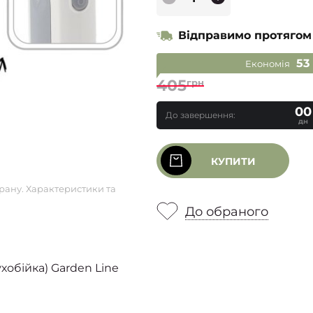
Відправимо протягом
53
Економія
405
грн
00
До завершення:
дн
КУПИТИ
рану. Характеристики та
До обраного
хобійка) Garden Line