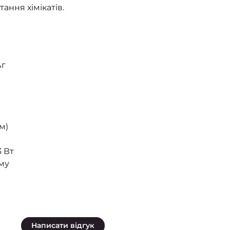
ання хімікатів.
Аг
м)
3 Вт
уму
Написати відгук