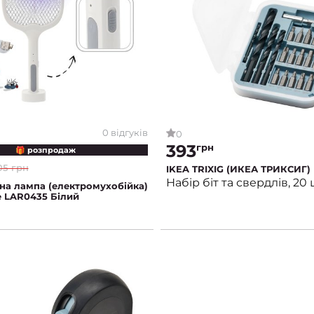
0 відгуків
0
393
грн
🎁 розпродаж
05 грн
IKEA TRIXIG (ИКЕА ТРИКСИГ)
Набір біт та свердлів, 20 
на лампа (електромухобійка)
e LAR0435 Білий