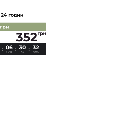
 24 годин
 грн
352
грн
06
30
31
год
хв
сек