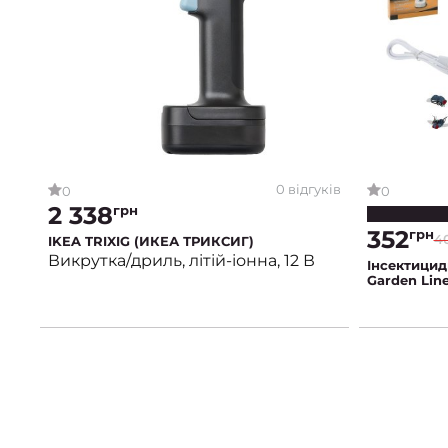
0 відгуків
0
0
2 338
грн
352
грн
4
IKEA TRIXIG (ИКЕА ТРИКСИГ)
Викрутка/дриль, літій-іонна, 12 В
Інсектицид
Garden Lin