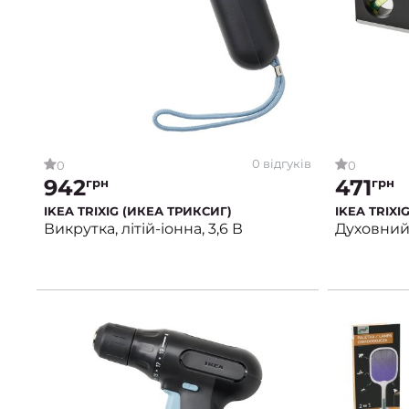
0 відгуків
0
0
942
471
грн
грн
IKEA TRIXIG (ИКЕА ТРИКСИГ)
IKEA TRIXI
Викрутка, літій-іонна, 3,6 В
Духовний