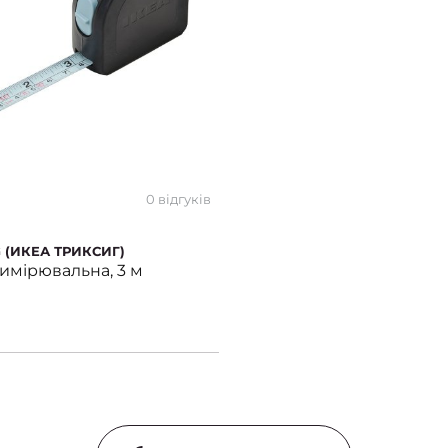
0 відгуків
G (ИКЕА ТРИКСИГ)
имірювальна, 3 м