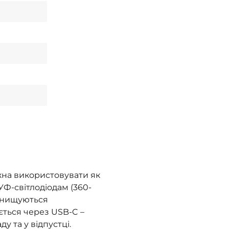
жна використовувати як
 УФ-світлодіодам (360-
 знищуються
ється через USB-C –
у та у відпустці.