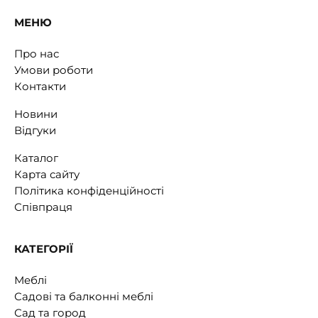
🎁 розпродаж
121 грн
105
грн
Тримач для рушника Duka PLURING | Чорний