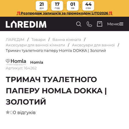
21
17
01
42
дн
год
хв
сек
🎁Розпродаж залишків за промокодом LITO2026🎁
Меню
ЛАРЕДІМ
Товари
Ванна кімната
Аксесуари для ванної кімнати
Аксесуари для ванної
Тримач туалетного паперу Homla DOKKA | Золотий
Homla
Артикул: 164262
ТРИМАЧ ТУАЛЕТНОГО
ПАПЕРУ HOMLA DOKKA |
ЗОЛОТИЙ
0
0 відгуків