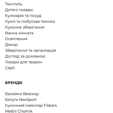
0 відгуків
0
🎁 розпродаж
140
грн
IKEA ENHET (ИКЕА ENHET)
Штанга для гачка, біла, 37 см