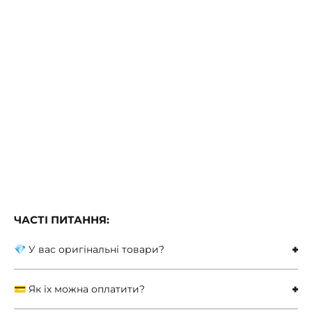
0 відгуків
0
549
грн
IKEA GROSSJON (ИКЕА ГРОССИОН)
Набір для ванної кімнати, 3 предмети,
зелений