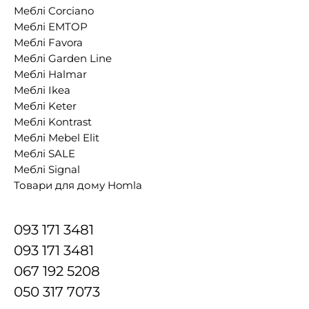
0 відгуків
0
🎁 розпродаж
471
грн
IKEA Щітка для туалету EKOLN (ИКЕА EKOLN)
Щітка для унітазу, темно-сірий