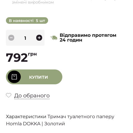
змінені виробником
В наявності
5 шт
Відправимо протягом
24 годин
792
грн
КУПИТИ
До обраного
Характеристики
Тримач туалетного паперу
Homla DOKKA | Золотий