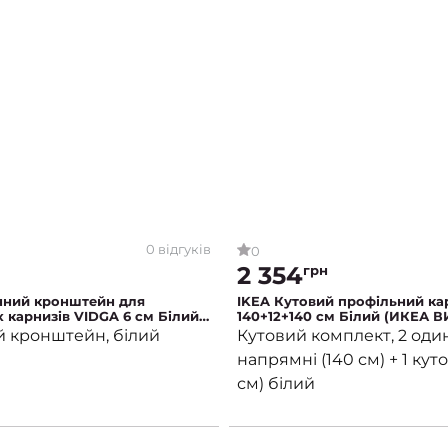
0 відгуків
0
2 354
грн
нний кронштейн для
IKEA Кутовий профільний ка
 карнизів VIDGA 6 см Білий
140+12+140 см Білий (ИКЕА В
ГА)
й кронштейн, білий
Кутовий комплект, 2 оди
напрямні (140 см) + 1 куто
см) білий