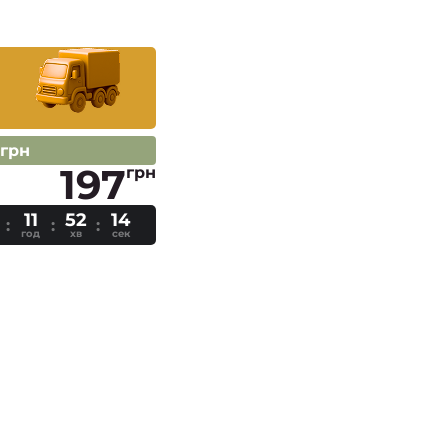
 грн
197
грн
11
52
13
год
хв
сек