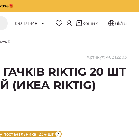
2026🎁
Кошик
uk
/
ru
093 171 3481
ястий
Артикул: 402.122.03
 ГАЧКІВ RIKTIG 20 ШТ
 (ИКЕА RIKTIG)
 у постачальника
234 шт