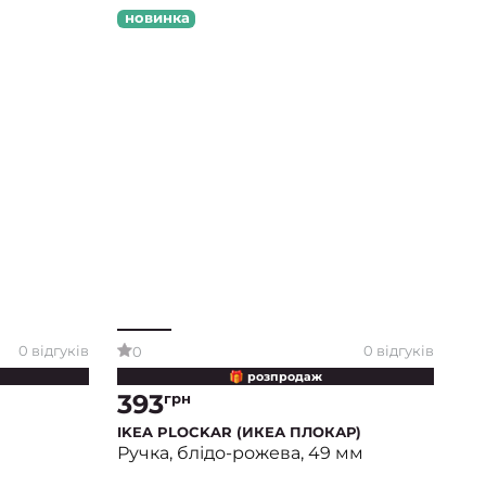
новинка
0 відгуків
0 відгуків
0
🎁 розпродаж
393
грн
IKEA PLOCKAR (ИКЕА ПЛОКАР)
Ручка, блідо-рожева, 49 мм