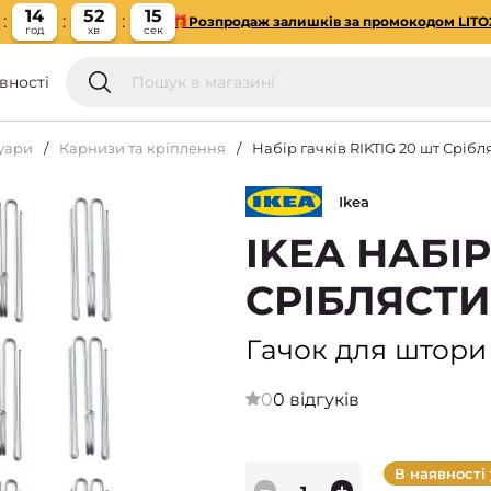
14
52
14
🎁Розпродаж залишків за промокодом LITO
год
хв
сек
вності
суари
Карнизи та кріплення
Набір гачків RIKTIG 20 шт Срібл
Ikea
IKEA НАБІР
СРІБЛЯСТИЙ
Гачок для штори
0
0 відгуків
В наявності