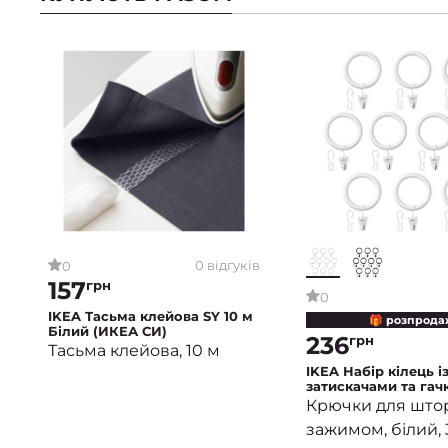
0 відгуків
0
157
грн
0
IKEA Тасьма клейова SY 10 м
🎁 розпрода
Білий (ИКЕА СИ)
236
грн
Тасьма клейова, 10 м
IKEA Набір кілець і
затискачами та гач
SYRLIG 38 мм 10 шт
Крючки для што
(ИКЕА СИРЛИГ)
зажимом, білий,