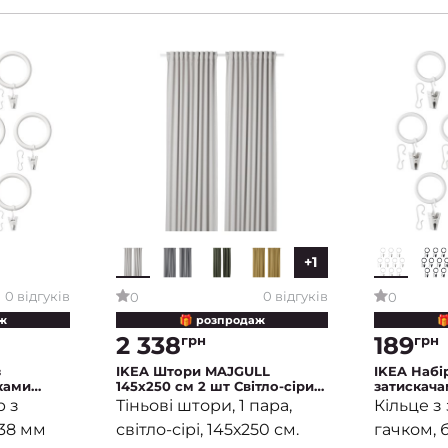
+1
0 відгуків
0 відгуків
0
0
ж
🎁 розпродаж

2 338
189
грн
грн
з
IKEA Штори MAJGULL
IKEA Набір
ками
145х250 см 2 шт Світло-сірий
затискача
 Білий
(ИКЕА МАЙГУЛЛ)
SYRLIG 10
р з
Тіньові штори, 1 пара,
Кільце з
SYRLIG)
 38 мм
світло-сірі, 145х250 см.
гачком, 