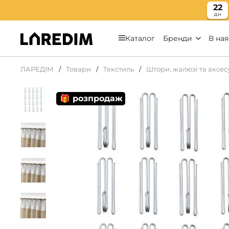
22
дн
Каталог
Бренди
В ная
ЛАРЕДІМ
Товари
Текстиль
Штори, жалюзі та аксе
🎁 розпродаж