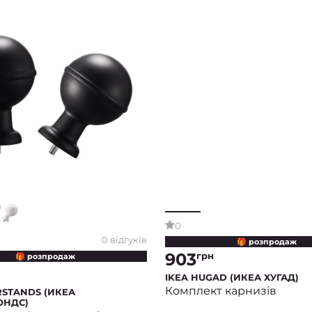
0 відгуків
0
🎁 розпродаж
🎁 розпродаж
903
грн
RSTANDS (ИКЕА
IKEA HUGAD (ИКЕА ХУГАД)
ОНДС)
Комплект карнизів