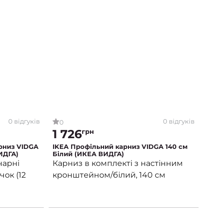
0 відгуків
0 відгуків
0
1 726
грн
рниз VIDGA
IKEA Профільний карниз VIDGA 140 см
ИДГА)
Білий (ИКЕА ВИДГА)
нарні
Карниз в комплекті з настінним
чок (12
кронштейном/білий, 140 см