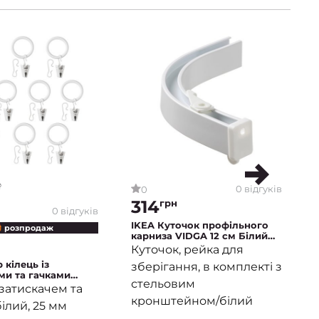
0 відгуків
0
314
грн
0 відгуків
IKEA Куточок профільного
 розпродаж
карниза VIDGA 12 см Білий
(ИКЕА VIDGA)
Куточок, рейка для
 кілець із
зберігання, в комплекті з
ми та гачками
стельовим
 шт Білий (ИКЕА
 затискачем та
кронштейном/білий
білий, 25 мм