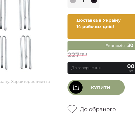
Доставка в Україну
14 робочих днів!
30
Економія
227
грн
00
До завершення:
дн
рану. Характеристики та
КУПИТИ
До обраного