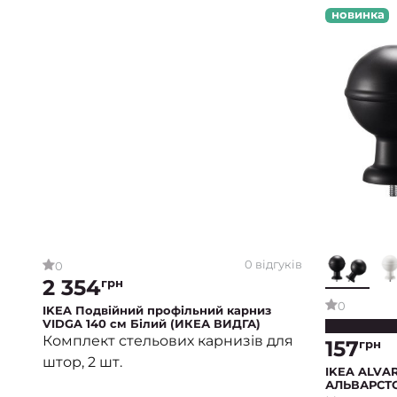
новинка
0 відгуків
0
2 354
грн
0
IKEA Подвійний профільний карниз
VIDGA 140 см Білий (ИКЕА ВИДГА)
Комплект стельових карнизів для
157
грн
штор, 2 шт.
IKEA ALVA
АЛЬВАРСТ