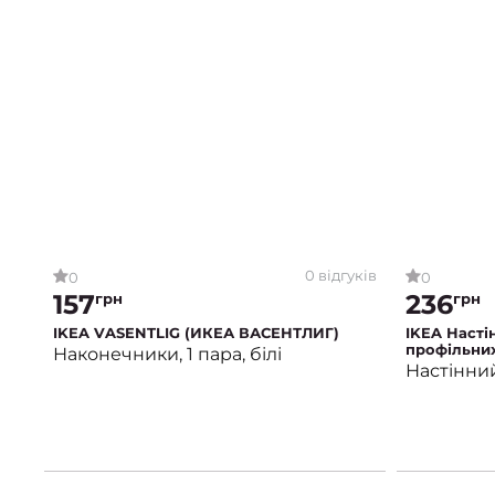
0 відгуків
0
0
157
236
грн
грн
IKEA VASENTLIG (ИКЕА ВАСЕНТЛИГ)
IKEA Насті
профільних
Наконечники, 1 пара, білі
(ИКЕА ВИД
Настінни