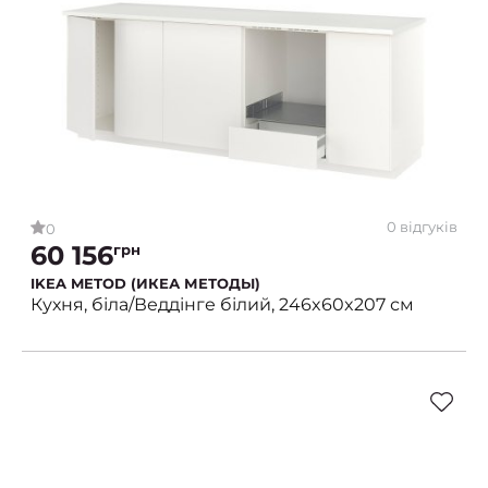
0 відгуків
0
60 156
грн
IKEA METOD (ИКЕА МЕТОДЫ)
Кухня, біла/Веддінге білий, 246x60x207 см