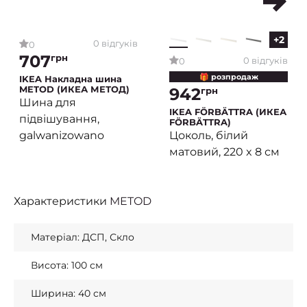
+2
0 відгуків
0
707
грн
0 відгуків
0
🎁 розпродаж
IKEA Накладна шина
METOD (ИКЕА МЕТОД)
942
грн
Шина для
IKEA FÖRBÄTTRA (ИКЕА
підвішування,
FÖRBÄTTRA)
galwanizowano
Цоколь, білий
матовий, 220 x 8 см
Характеристики
METOD
Матеріал: ДСП, Скло
Висота: 100 см
Ширина: 40 см