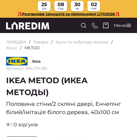
25
08
30
01
дн
год
хв
сек
🎁Розпродаж залишків за промокодом LITO2026🎁
Меню
ЛАРЕДІМ
Товари
Кухні та побутова техніка
Кухні
METOD
Ikea
Артикул: 394.734.80
IKEA METOD (ИКЕА
МЕТОДЫ)
Половина стіни/2 скляні двері, Енчепінг
білий/імітація білого дерева, 40х100 см
0
0 відгуків