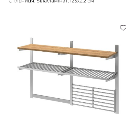
Стільниця, біла/ламінат, 123x2,2 см