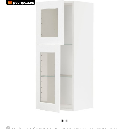
🎁 розпродаж
Колір виробу може відрізнятися через налаштування