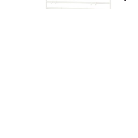
0 відгуків
0
7 830
грн
IKEA Міні-кухня SUNNERSTA (ИКЕА СУННЕРСТА)
Міні-кухня