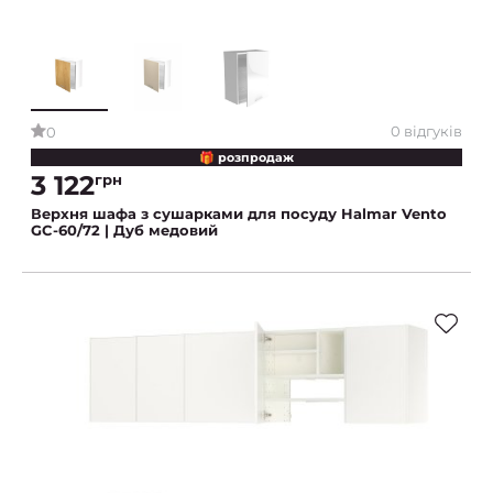
0 відгуків
0
🎁 розпродаж
3 122
грн
Верхня шафа з сушарками для посуду Halmar Vento
GC-60/72 | Дуб медовий