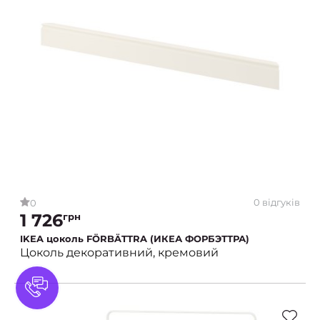
0 відгуків
0
1 726
грн
IKEA цоколь FÖRBÄTTRA (ИКЕА ФОРБЭТТРА)
Цоколь декоративний, кремовий