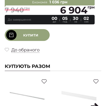
1 036 грн
Економія
6 904
грн
7 940
грн
00
05
30
01
До завершення:
дн
год
хв
сек
КУПИТИ
До обраного
КУПУЮТЬ РАЗОМ