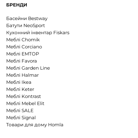
БРЕНДИ
Басейни Bestway
Батути NeoSport
Кухонний інвентар Fiskars
Меблі Chomik
Меблі Corciano
Меблі EMTOP
Меблі Favora
Меблі Garden Line
Меблі Halmar
Меблі Ikea
Меблі Keter
Меблі Kontrast
Меблі Mebel Elit
Меблі SALE
Меблі Signal
Товари для дому Homla