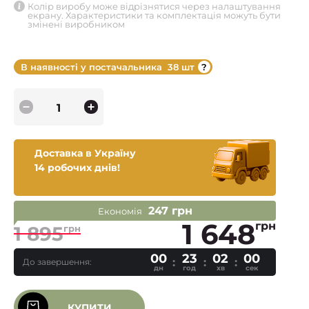
Колір виробу може відрізнятися через налаштування
екрану. Характеристики та комплектація можуть бути
змінені виробником
В наявності у постачальника
38 шт
Доставка в Україну
14 робочих днів!
247 грн
Економія
1 648
грн
1 895
грн
00
23
01
59
До завершення:
дн
год
хв
сек
КУПИТИ