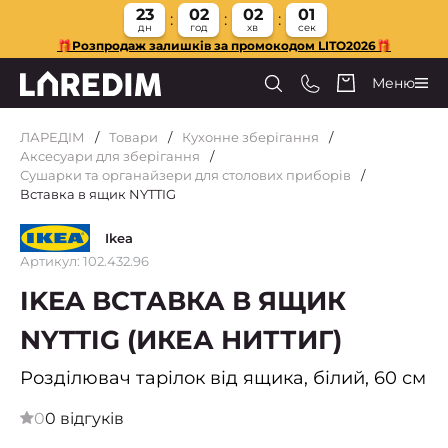
23
02
02
00
дн
год
хв
сек
🎁Розпродаж залишків за промокодом LITO2026🎁
Меню
ЛАРЕДІМ
Товари
Кухонне зберігання
Аксесуари для зберігання
Сушарки та органайзери для столових приборів
Вставка в ящик NYTTIG
Ikea
Артикул: 102.432.96
IKEA ВСТАВКА В ЯЩИК
NYTTIG (ИКЕА НИТТИГ)
Розділювач тарілок від ящика, білий, 60 см
0
0 відгуків