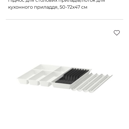
Піднос для столових приладів/лоток для
кухонного приладдя, 50-72x47 см