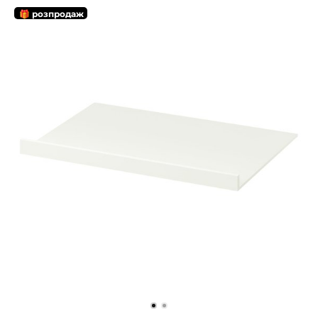
🎁 розпродаж