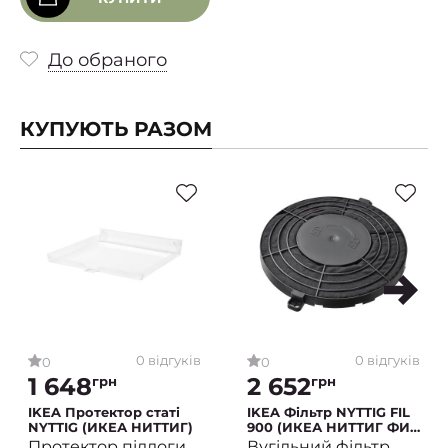
До обраного
КУПУЮТЬ РАЗОМ
0 відгуків
0 відгуків
0
0
1 648
2 652
грн
грн
IKEA Протектор статі
IKEA Фільтр NYTTIG FIL
NYTTIG (ИКЕА НИТТИГ)
900 (ИКЕА НИТТИГ ФИЛ
900)
Протектор підлоги
Вугільний фільтр