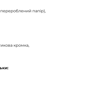
 перероблений папір),
тикова кромка,
ьки: