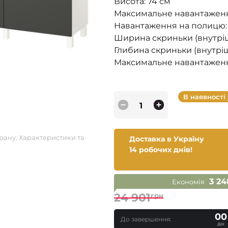
Висота: 74 см
Максимальне навантаження
Навантаження на полицю: 
Ширина скриньки (внутрішн
Глибина скриньки (внутрішн
Максимальне навантаження
В наявності
рану. Характеристики та
Доставка в Україну
14 робочих днів!
3 24
Економія
24 901
грн
00
До завершення:
дн