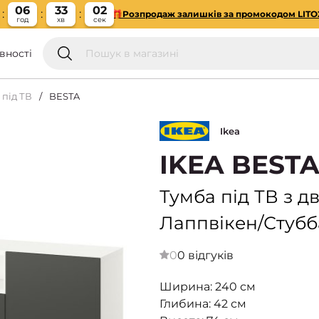
06
33
01
🎁Розпродаж залишків за промокодом LITO
год
хв
сек
вності
 під ТВ
BESTA
Ikea
IKEA BESTA
Тумба під ТВ з д
Лаппвікен/Стубб
0
0 відгуків
Ширина: 240 см
Глибина: 42 см