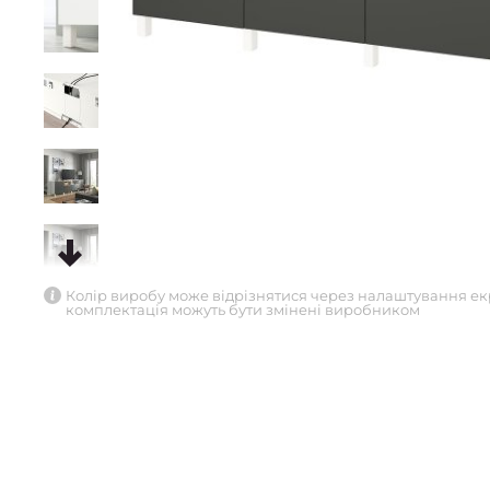
Колір виробу може відрізнятися через налаштування ек
комплектація можуть бути змінені виробником