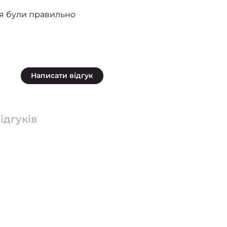
ня були правильно
Написати відгук
ідгуків