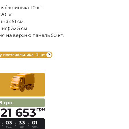
/скринька: 10 кг.
20 кг.
я): 51 см.
я): 32,5 см.
 на верхню панель 50 кг.
 у постачальника
3 шт
8 грн
21 653
грн
03
33
01
год
хв
сек