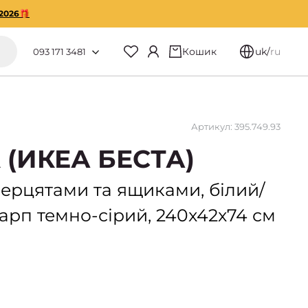
2026🎁
Кошик
uk
/
ru
093 171 3481
Артикул: 395.749.93
 (ИКЕА БЕСТА)
верцятами та ящиками, білий/
арп темно-сірий, 240x42x74 см