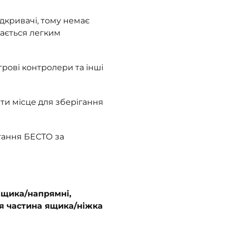
дкривачі, тому немає
вається легким
грові контролери та інші
ти місце для зберігання
гання БЕСТО за
ящика/напрямні,
я частина ящика/ніжка