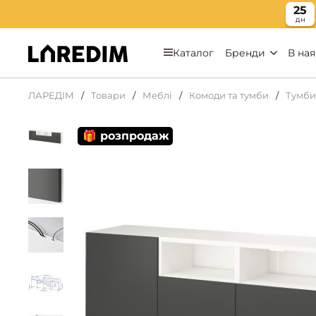
25
дн
Каталог
Бренди
В ная
ЛАРЕДІМ
Товари
Меблі
Комоди та тумби
Тумби
🎁 розпродаж