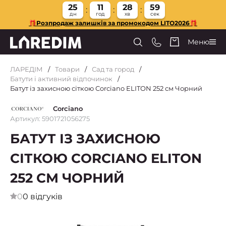
25
11
28
57
дн
год
хв
сек
🎁Розпродаж залишків за промокодом LITO2026🎁
Меню
ЛАРЕДІМ
Товари
Сад та город
Батути і активний відпочинок
Батут із захисною сіткою Corciano ELITON 252 см Чорний
Corciano
Артикул: 5901721056275
БАТУТ ІЗ ЗАХИСНОЮ
СІТКОЮ CORCIANO ELITON
252 СМ ЧОРНИЙ
0
0 відгуків