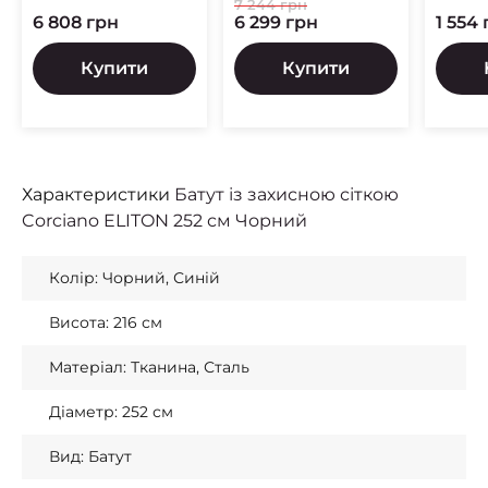
7 244 грн
6 808 грн
6 299 грн
1 554
Купити
Купити
Характеристики
Батут із захисною сіткою
Corciano ELITON 252 см Чорний
Колір: Чорний, Синій
Висота: 216 см
Матеріал: Тканина, Сталь
Діаметр: 252 см
Вид: Батут