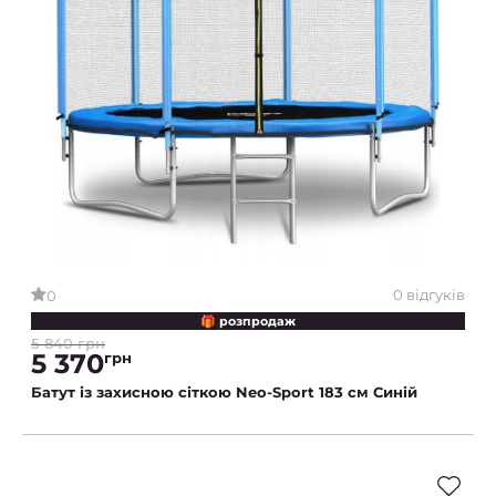
0 відгуків
0
🎁 розпродаж
5 840 грн
5 370
грн
Батут із захисною сіткою Neo-Sport 183 см Синій