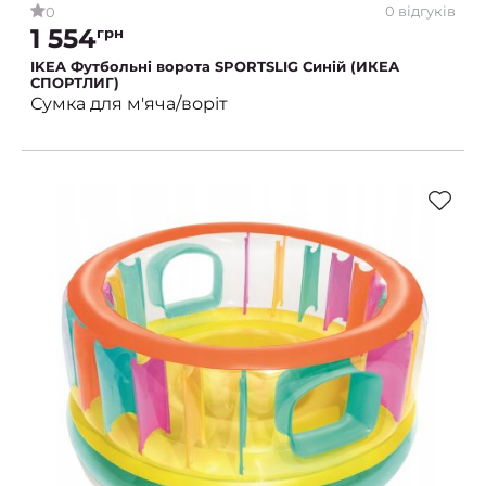
0 відгуків
0
1 554
грн
IKEA Футбольні ворота SPORTSLIG Синій (ИКЕА
СПОРТЛИГ)
Сумка для м'яча/воріт