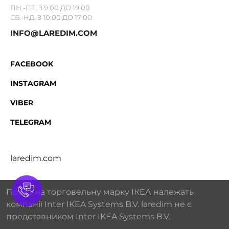
ПН.-ПТ. З 9:00 ДО 19:00
СБ.-НД. З 10:00 ДО 17:00
INFO@LAREDIM.COM
FACEBOOK
INSTAGRAM
VIBER
TELEGRAM
laredim.com
Права на торговельну марку IКЕА належать
компанії Inter IKEA Systems B.V. laredim не є
представником Inter IKEA Systems B.V.