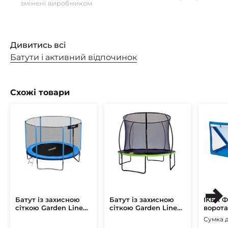
змінені виробником
Дивитись всі
Батути і активний відпочинок
Схожі товари
Батут із захисною
Батут із захисною
IKEA Ф
сіткою Garden Line
сіткою Garden Line
ворота
312 см Синій
252 см Чорний
Синій 
Сумка д
СПОРТ