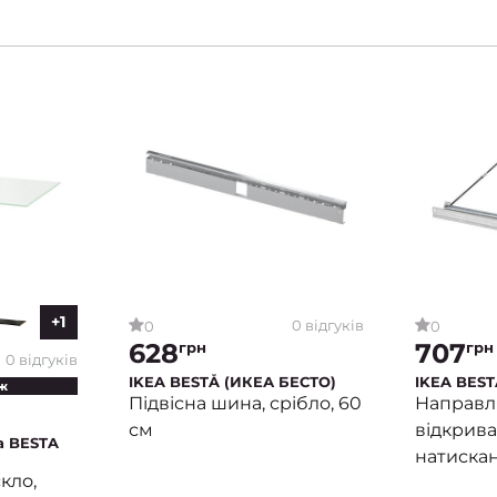
+1
0 відгуків
0
0
628
707
грн
грн
0 відгуків
IKEA BESTÅ (ИКЕА БЕСТО)
IKEA BEST
ж
Підвісна шина, срібло, 60
Направл
см
відкрива
а BESTA
натиска
кло,