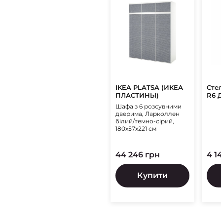
IKEA PLATSA (ИКЕА
Сте
ПЛАСТИНЫ)
R6 
Шафа з 6 розсувними
дверима, Ларколлен
білий/темно-сірий,
180x57x221 см
44 246 грн
4 1
Купити