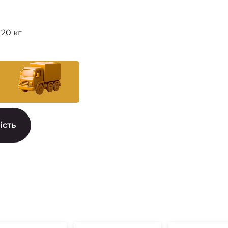
20 кг
ість