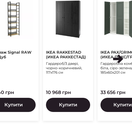
лаж Signal RAW
IKEA RAKKESTAD
IKEA PAX/GRIM
Дуб
(ИКЕА РАККЕСТАД)
(ИКЕА ПАКС/Г
Гардероб/3 двері,
Гардеробна комб
чорно-коричневий,
біла, сіро-зелена
117x176 см
185x60x201 см
40 грн
10 968 грн
33 656 грн
Купити
Купити
Купити