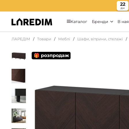
22
дн
Каталог
Бренди
В ная
ЛАРЕДІМ
Товари
Меблі
Шафи, вітрини, стелажі
🎁 розпродаж