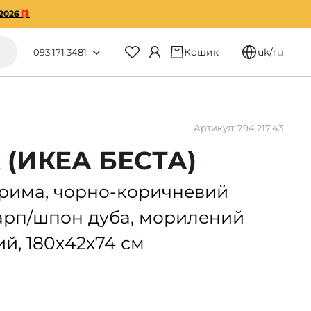
2026🎁
Кошик
uk
/
ru
093 171 3481
Артикул: 794.217.43
 (ИКЕА БЕСТА)
ерима, чорно-коричневий
арп/шпон дуба, морилений
й, 180х42х74 см