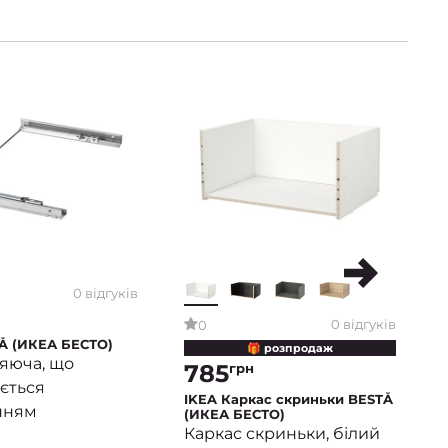
0 відгуків
0 відгуків
0
Å (ИКЕА БЕСТО)
🎁 розпродаж
яюча, що
785
грн
ється
IKEA Каркас скриньки BESTÅ
нням
(ИКЕА БЕСТО)
Каркас скриньки, білий