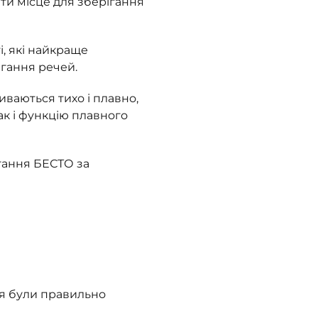
ти місце для зберігання
і, які найкраще
ігання речей.
ваються тихо і плавно,
ак і функцію плавного
гання БЕСТО за
ня були правильно