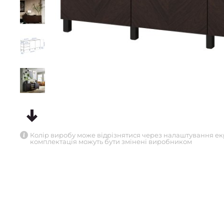
Колір виробу може відрізнятися через налаштування ек
комплектація можуть бути змінені виробником