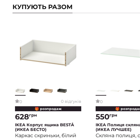
КУПУЮТЬ РАЗОМ
0 відгуків
0
0
🎁 розпродаж
🎁 розпрода
628
550
грн
грн
IKEA Корпус ящика BESTÅ
IKEA Полиця склян
(ИКЕА БЕСТО)
(ИКЕА ЛУЧШЕЕ)
Каркас скриньки, білий
Скляна полиця, с