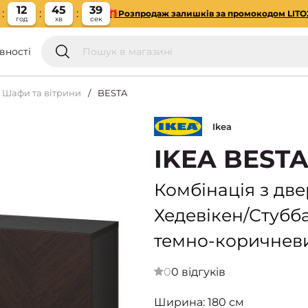
12
45
38
🎁Розпродаж залишків за промокодом LITO
год
хв
сек
вності
Шафи та вітрини
BESTA
Ikea
IKEA BESTA
Комбінація з дв
Хедевікен/Стубб
темно-коричневи
0
0 відгуків
Ширина: 180 см