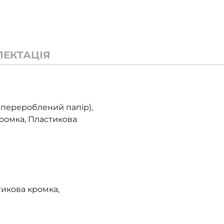
ЛЕКТАЦІЯ
 перероблений папір),
кромка, Пластикова
тикова кромка,