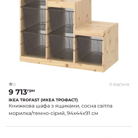
0 відгуків
0
9 713
грн
IKEA TROFAST (ИКЕА ТРОФАСТ)
Книжкова шафа з ящиками, сосна світла
морилка/темно-сірий, 94x44x91 см