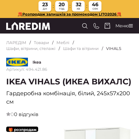
23
20
32
45
дн
год
хв
сек
🎁Розпродаж залишків за промокодом LITO2026🎁
Меню
ЛАРЕДІМ
Товари
Меблі
Шафи, вітрини, стелажі
Шафи та вітрини
VIHALS
Ikea
Артикул: 494.421.86
IKEA VIHALS (ИКЕА ВИХАЛС)
Гардеробна комбінація, білий, 245x57x200
см
0
0 відгуків
🎁 розпродаж