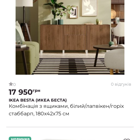
0 відгуків
0
17 950
грн
IKEA BESTA (ИКЕА БЕСТА)
Комбінація з ящиками, білий/лапвікен/горіх
стаббарп, 180x42x75 см
новинка