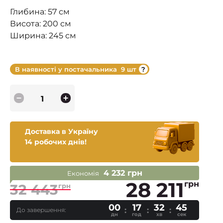
Глибина: 57 см
Висота: 200 см
Ширина: 245 см
В наявності у постачальника
9 шт
Доставка в Україну
14 робочих днів!
4 232 грн
Економія
28 211
грн
32 443
грн
00
17
32
44
До завершення:
дн
год
хв
сек