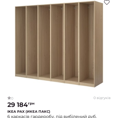
0 відгуків
0
29 184
грн
IKEA PAX (ИКЕА ПАКС)
6 каркасів гардеробу, під вибілений дуб,