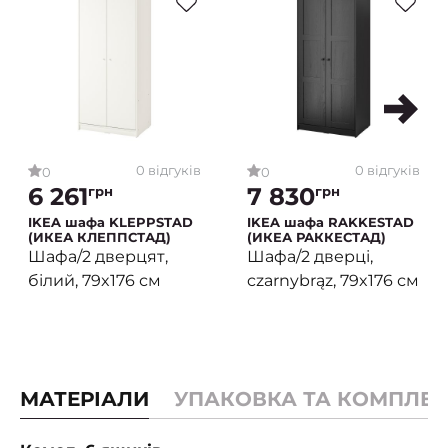
0 відгуків
0 відгуків
0
0
6 261
7 830
грн
грн
IKEA шафа KLEPPSTAD
IKEA шафа RAKKESTAD
(ИКЕА КЛЕППСТАД)
(ИКЕА РАККЕСТАД)
Шафа/2 дверцят,
Шафа/2 дверці,
білий, 79x176 см
czarnybrąz, 79x176 см
МАТЕРІАЛИ
УПАКОВКА ТА КОМПЛЕК