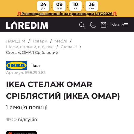
24
09
10
35
дн
год
хв
сек
🎁Розпродаж залишків за промокодом LITO2026🎁
Меню
ЛАРЕДІМ
Товари
Меблі
Шафи, вітрини, стелажі
Стелажі
Стелаж OMAR Сріблястий
Ikea
Артикул: 698.290.83
IKEA СТЕЛАЖ OMAR
СРІБЛЯСТИЙ (ИКЕА ОМАР)
1 секція полиці
0
0 відгуків