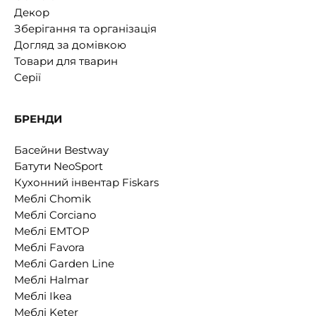
Декор
Зберігання та організація
Догляд за домівкою
Товари для тварин
Серії
БРЕНДИ
Басейни Bestway
Батути NeoSport
Кухонний інвентар Fiskars
Меблі Chomik
Меблі Corciano
Меблі EMTOP
Меблі Favora
Меблі Garden Line
Меблі Halmar
Меблі Ikea
Меблі Keter