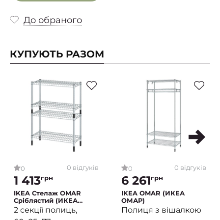
До обраного
КУПУЮТЬ РАЗОМ
0 відгуків
0 відгуків
0
0
1 413
6 261
грн
грн
IKEA Стелаж OMAR
IKEA OMAR (ИКЕА
Сріблястий (ИКЕА
ОМАР)
ОМАР)
2 секції полиць,
Полиця з вішалкою