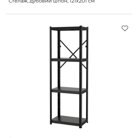
Стелаж, дубовий шпон, 121x201 см