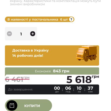
екрану. Характеристики та комплектація можуть бути
змінені виробником
В наявності у постачальника
6 шт
Доставка в Україну
14 робочих днів!
843 грн
Економія
5 618
грн
6 461
грн
00
06
10
36
До завершення:
дн
год
хв
сек
КУПИТИ