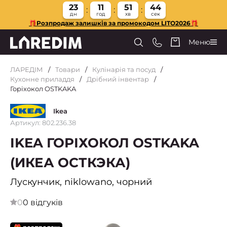
23
11
51
43
дн
год
хв
сек
🎁Розпродаж залишків за промокодом LITO2026🎁
Меню
ЛАРЕДІМ
Товари
Кулінарія та посуд
Кухонне приладдя
Дрібний інвентар
Горіхокол OSTKAKA
Ikea
Артикул: 802.236.38
IKEA ГОРІХОКОЛ OSTKAKA
(ИКЕА ОСТКЭКА)
Лускунчик, niklowano, чорний
0
0 відгуків