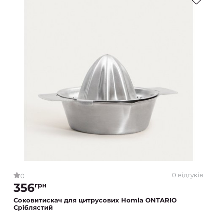
0 відгуків
0
356
грн
Соковитискач для цитрусових Homla ONTARIO
Сріблястий