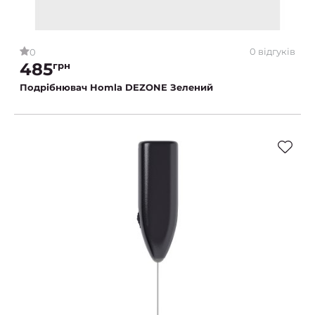
0 відгуків
0
485
грн
Подрібнювач Homla DEZONE Зелений