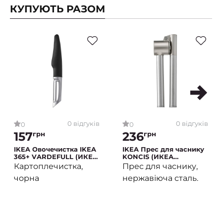
КУПУЮТЬ РАЗОМ
0 відгуків
0 відгуків
0
0
157
236
грн
грн
IKEA Овочечистка IKEA
IKEA Прес для часнику
365+ VARDEFULL (ИКЕА
KONCIS (ИКЕА
ИКЕА 365+ ВАРДЕФУЛЬ)
КРАТКОСТЬ)
Картоплечистка,
Прес для часнику,
чорна
нержавіюча сталь.