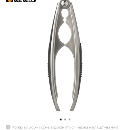
🎁 розпродаж
Колір виробу може відрізнятися через налаштування