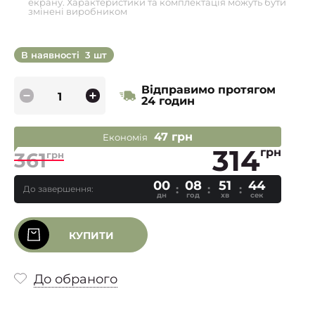
екрану. Характеристики та комплектація можуть бути
змінені виробником
В наявності
3 шт
Відправимо протягом
24 годин
47 грн
Економія
314
грн
361
грн
00
08
51
43
До завершення:
дн
год
хв
сек
КУПИТИ
До обраного