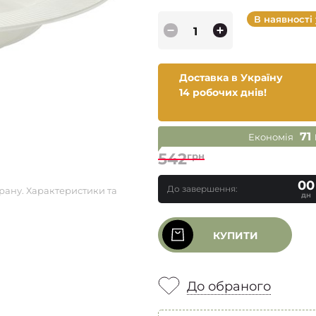
В наявності
Доставка в Україну
14 робочих днів!
71
Економія
542
грн
00
До завершення:
рану. Характеристики та
дн
КУПИТИ
До обраного