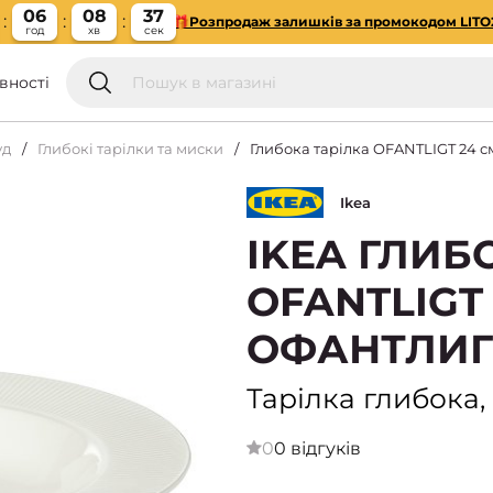
06
08
36
🎁Розпродаж залишків за промокодом LITO
год
хв
сек
вності
уд
Глибокі тарілки та миски
Глибока тарілка OFANTLIGT 24 с
Ikea
IKEA ГЛИБ
OFANTLIGT
ОФАНТЛИГ
Тарілка глибока,
0
0 відгуків