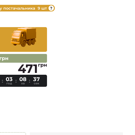
 у постачальника
9 шт
 грн
471
грн
03
08
36
год
хв
сек