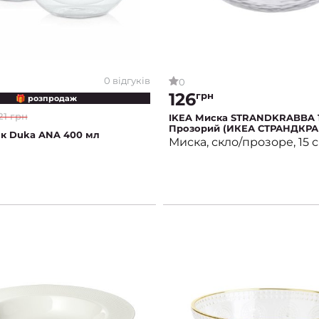
0 відгуків
0
126
грн
🎁 розпродаж
21 грн
IKEA Миска STRANDKRABBA 
Прозорий (ИКЕА СТРАНДКРА
ок Duka ANA 400 мл
Миска, скло/прозоре, 15 