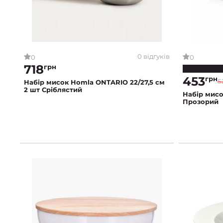
0 відгуків
0
0
718
грн
453
грн
5
Набір мисок Homla ONTARIO 22/27,5 см
2 шт Сріблястий
Набір мис
Прозорий