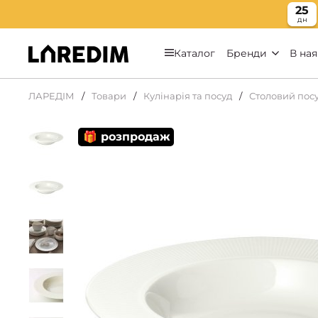
25
дн
Каталог
Бренди
В ная
ЛАРЕДІМ
Товари
Кулінарія та посуд
Столовий пос
🎁 розпродаж