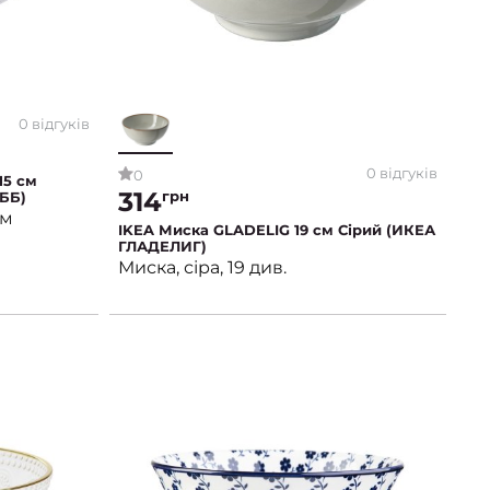
0 відгуків
0 відгуків
0
15 см
314
грн
ББ)
см
IKEA Миска GLADELIG 19 см Сірий (ИКЕА
ГЛАДЕЛИГ)
Миска, сіра, 19 див.