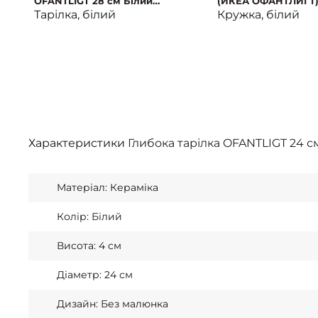
OFANTLIGT 28 см Білий
(ИКЕА ОФАНТЛИГТ
(ИКЕА ОФАНТЛИГТ)
Тарілка, білий
Кружка, білий
Характеристики
Глибока тарілка OFANTLIGT 24 с
Матеріал: Кераміка
Колір: Білий
Висота: 4 см
Діаметр: 24 см
Дизайн: Без малюнка