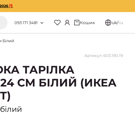
2026🎁
Кошик
uk
/
ru
093 171 3481
м Білий
Артикул: 603.190.19
ОКА ТАРІЛКА
 24 СМ БІЛИЙ (ИКЕА
Т)
 білий