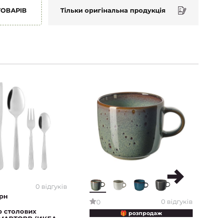
ТОВАРІВ
Тільки оригінальна продукція
0 відгуків
рн
0 відгуків
0
р столових
🎁 розпродаж