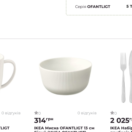
5 
Серія
OFANTLIGT
0 відгуків
0 відгуків
0
0
314
2 025
грн
г
LIGT
IKEA Миска OFANTLIGT 13 см
IKEA Набі