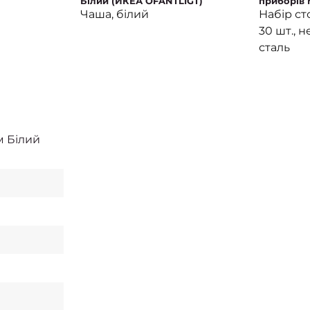
)
Білий (ИКЕА OFANTLIGT)
приборів
МАРТОРП
Чаша, білий
Набір ст
30 шт., 
сталь
м Білий