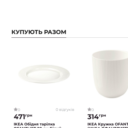
КУПУЮТЬ РАЗОМ
0 відгуків
0
0
471
314
грн
грн
IKEA Обідня тарілка
IKEA Кружка OFANT