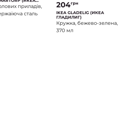
 MARTORP (ИКЕА
204
грн
)
олових приладів,
IKEA GLADELIG (ИКЕА
нержаіюча сталь
ГЛАДИЛИГ)
Кружка, бежево-зелена,
370 мл