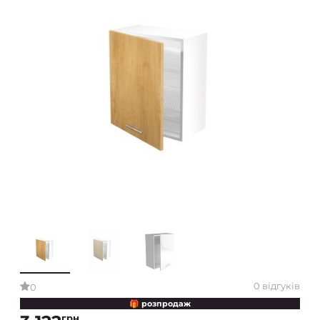
0 відгуків
0
🎁 розпродаж
грн