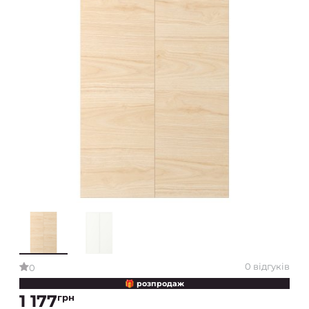
0 відгуків
0
🎁 розпродаж
1 177
грн