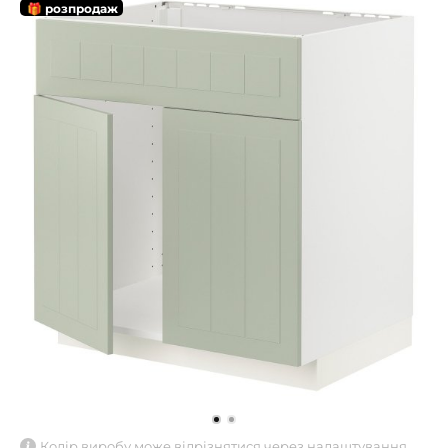
🎁 розпродаж
Колір виробу може відрізнятися через налаштування