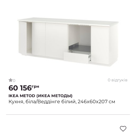
0 відгуків
0
60 156
грн
IKEA METOD (ИКЕА МЕТОДЫ)
Кухня, біла/Веддінге білий, 246x60x207 см