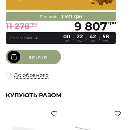
1 471 грн
Економія
9 807
грн
11 278
грн
00
22
42
57
До завершення:
дн
год
хв
сек
КУПИТИ
До обраного
КУПУЮТЬ РАЗОМ