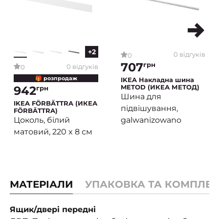
+2
0 відгуків
0
707
грн
0 відгуків
0
🎁 розпродаж
IKEA Накладна шина
METOD (ИКЕА МЕТОД)
942
грн
Шина для
IKEA FÖRBÄTTRA (ИКЕА
підвішування,
FÖRBÄTTRA)
galwanizowano
Цоколь, білий
матовий, 220 x 8 см
МАТЕРІАЛИ
УПАКОВКА ТА КОМПЛЕК
Ящик/двері передні