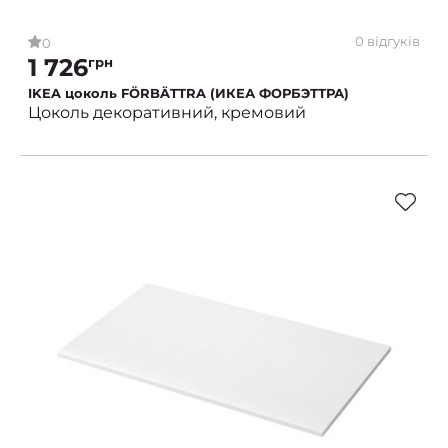
0 відгуків
0
1 726
грн
IKEA цоколь FÖRBÄTTRA (ИКЕА ФОРБЭТТРА)
Цоколь декоративний, кремовий