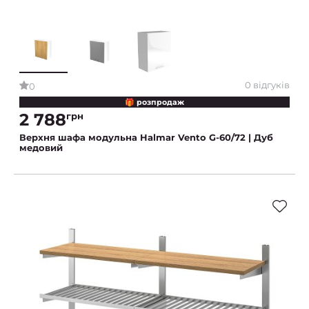
0 відгуків
0
🎁 розпродаж
2 788
грн
Верхня шафа модульна Halmar Vento G-60/72 | Дуб
медовий