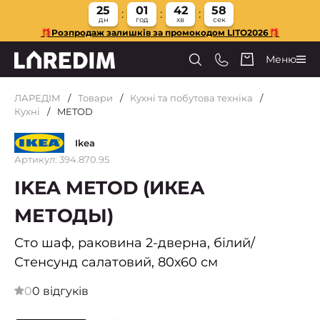
25
01
42
57
дн
год
хв
сек
🎁Розпродаж залишків за промокодом LITO2026🎁
Меню
ЛАРЕДІМ
Товари
Кухні та побутова техніка
Кухні
METOD
Ikea
Артикул: 394.870.95
IKEA METOD (ИКЕА
МЕТОДЫ)
Сто шаф, раковина 2-дверна, білий/
Стенсунд салатовий, 80х60 см
0
0 відгуків