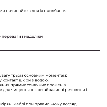
ми починайте з дня їх придбання.
 переваги і недоліки
 увагу трьом основним моментам:
му контакт шкіри з водою.
ляння прямих сонячних променів.
те для чищення шкіри абразивні речовини і
 шкіряні меблі при правильному догляді