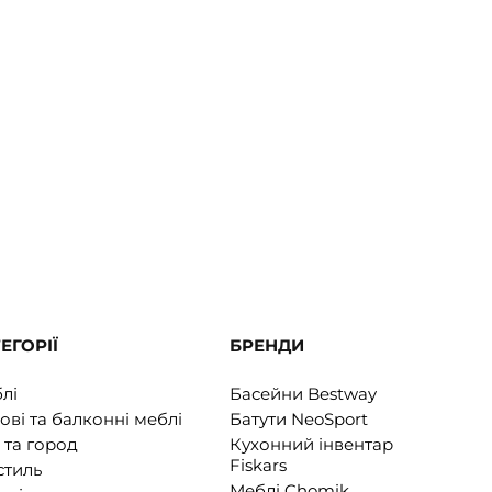
ЕГОРІЇ
БРЕНДИ
лі
Басейни Bestway
ові та балконні меблі
Батути NeoSport
 та город
Кухонний інвентар
Fiskars
стиль
Меблі Chomik