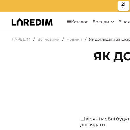
21
дн
Каталог
Бренди
В ная
ЛАРЕДІМ
Всі новини
Новини
Як доглядати за шк
ЯК Д
Шкіряні меблі буду
доглядати.