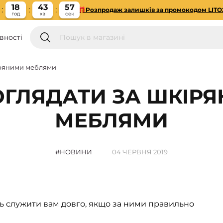
18
43
57
🎁Розпродаж залишків за промокодом LITO
год
хв
сек
вності
іряними меблями
ОГЛЯДАТИ ЗА ШКІР
МЕБЛЯМИ
НОВИНИ
04 ЧЕРВНЯ 2019
ть служити вам довго, якщо за ними правильно