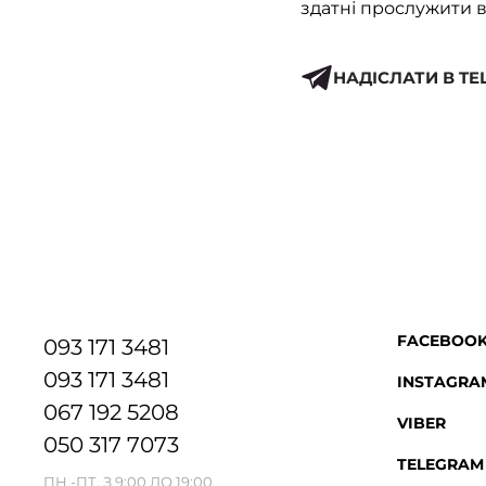
здатні прослужити в
НАДІСЛАТИ В T
FACEBOO
093 171 3481
093 171 3481
INSTAGRA
067 192 5208
VIBER
050 317 7073
TELEGRAM
ПН.-ПТ. З 9:00 ДО 19:00