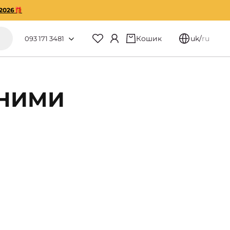
2026🎁
Кошик
uk
/
ru
093 171 3481
ЯНИМИ