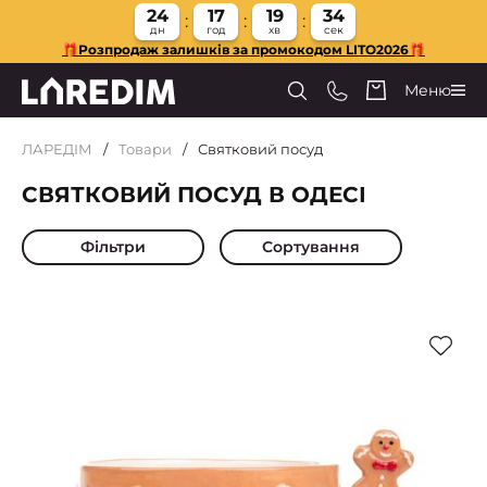
24
17
19
32
дн
год
хв
сек
🎁Розпродаж залишків за промокодом LITO2026🎁
Меню
ЛАРЕДІМ
Товари
Святковий посуд
СВЯТКОВИЙ ПОСУД В ОДЕСІ
Фільтри
Сортування