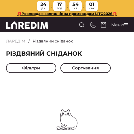
24
17
54
01
дн
год
хв
сек
🎁Розпродаж залишків за промокодом LITO2026🎁
Меню
ЛАРЕДІМ
Різдвяний сніданок
РІЗДВЯНИЙ СНІДАНОК
Фільтри
Сортування