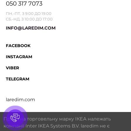
050 317 7073
ПН.-ПТ. З 9:00 ДО 19:00
СБ.-НД. З 10:00 ДО 17:00
INFO@LAREDIM.COM
FACEBOOK
INSTAGRAM
VIBER
TELEGRAM
laredim.com
Права на торговельну марку IКЕА належать
компанії Inter IKEA Systems B.V. laredim не є